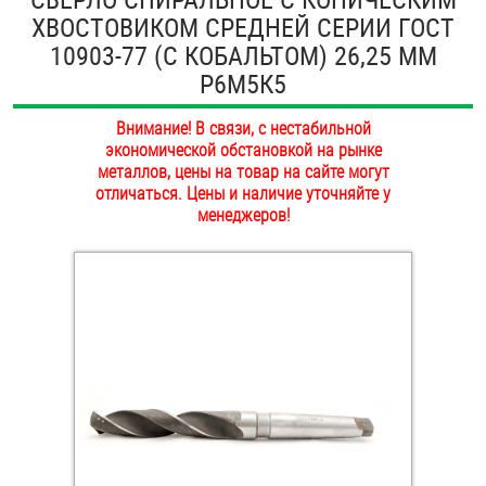
ХВОСТОВИКОМ СРЕДНЕЙ СЕРИИ ГОСТ
ОПЛАТА И ДОСТАВКА
Втулки
10903-77 (С КОБАЛЬТОМ) 26,25 ММ
НАШИ МАГАЗИНЫ
Р6М5К5
Гайки
Внимание! В связи, с нестабильной
Дюбели
экономической обстановкой на рынке
металлов, цены на товар на сайте могут
Дюймовый крепёж
отличаться. Цены и наличие уточняйте у
менеджеров!
Заклепки (Гайки-Заклепки)
Инструмент
Крюки, кольца с метрической резьбой
Крюки, кольца с шурупной резьбой