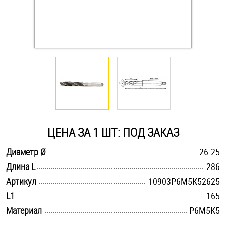
Оснастка и аксессуары для яхт
Пробки
Саморезы и шурупы
Стопорные кольца
ЦЕНА ЗА 1 ШТ: ПОД ЗАКАЗ
Такелаж
.............................................................................................................
Диаметр Ø
26.25
.............................................................................................................
Длина L
286
Хомуты
.............................................................................................................
Артикул
10903Р6М5К52625
Шайбы
.............................................................................................................
L1
165
.............................................................................................................
Материал
Р6М5К5
Шпильки