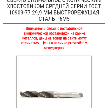
ХВОСТОВИКОМ СРЕДНЕЙ СЕРИИ ГОСТ
ОПЛАТА И ДОСТАВКА
Втулки
10903-77 29,9 ММ БЫСТРОРЕЖУЩАЯ
НАШИ МАГАЗИНЫ
СТАЛЬ Р6М5
Гайки
Внимание! В связи, с нестабильной
Дюбели
экономической обстановкой на рынке
металлов, цены на товар на сайте могут
Дюймовый крепёж
отличаться. Цены и наличие уточняйте у
менеджеров!
Заклепки (Гайки-Заклепки)
Инструмент
Крюки, кольца с метрической резьбой
Крюки, кольца с шурупной резьбой