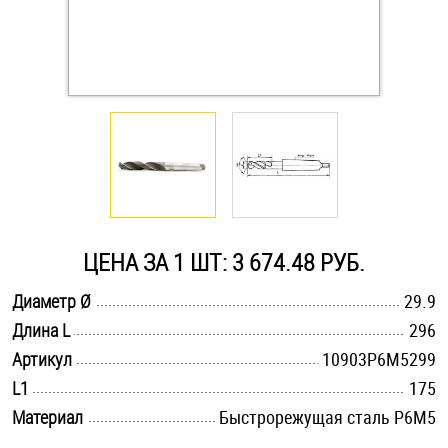
Оснастка и аксессуары для яхт
Пробки
Саморезы и шурупы
Стопорные кольца
ЦЕНА ЗА 1 ШТ: 3 674.48 РУБ.
Такелаж
.............................................................................................................
Диаметр Ø
29.9
.............................................................................................................
Длина L
296
Хомуты
.............................................................................................................
Артикул
10903Р6М5299
Шайбы
.............................................................................................................
L1
175
.............................................................................................................
Материал
Быстрорежущая сталь Р6М5
Шпильки