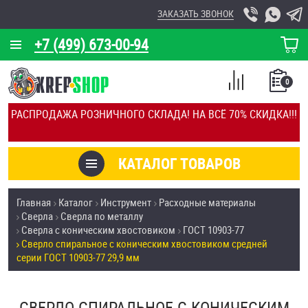
ЗАКАЗАТЬ ЗВОНОК
+7 (499) 673-00-94
КОРЗИНА
О КОМПАНИИ
0
СПИСОК
КАЛЬКУЛЯТОР
СРАВНЕНИЕ
РАСПРОДАЖА РОЗНИЧНОГО СКЛАДА! НА ВСЁ 70% СКИДКА!!!
ПОКУПОК
ОТЗЫВЫ
КАТАЛОГ ТОВАРОВ
КЛИЕНТЫ
Товары со скидкой
Главная
Каталог
Инструмент
Расходные материалы
УСЛУГИ
Сверла
Сверла по металлу
Анкеры
Сверла с коническим хвостовиком
ГОСТ 10903-77
СКИДКИ
Сверло спиральное с коническим хвостовиком средней
Антивандальный крепёж, инструмент
серии ГОСТ 10903-77 29,9 мм
ОПТ
ПОКУПАТЕЛЯМ
Болты и винты
СВЕРЛО СПИРАЛЬНОЕ С КОНИЧЕСКИМ