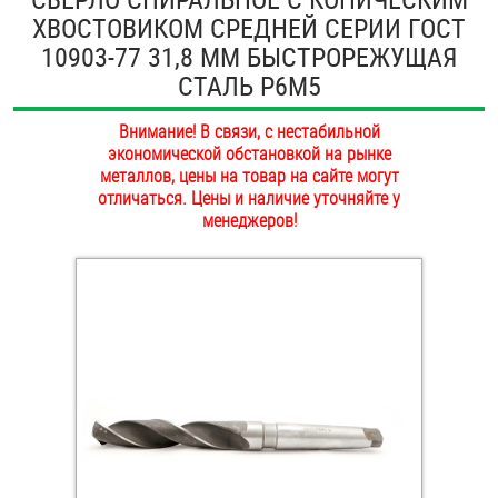
ХВОСТОВИКОМ СРЕДНЕЙ СЕРИИ ГОСТ
ОПЛАТА И ДОСТАВКА
Втулки
10903-77 31,8 ММ БЫСТРОРЕЖУЩАЯ
НАШИ МАГАЗИНЫ
СТАЛЬ Р6М5
Гайки
Внимание! В связи, с нестабильной
Дюбели
экономической обстановкой на рынке
металлов, цены на товар на сайте могут
Дюймовый крепёж
отличаться. Цены и наличие уточняйте у
менеджеров!
Заклепки (Гайки-Заклепки)
Инструмент
Крюки, кольца с метрической резьбой
Крюки, кольца с шурупной резьбой