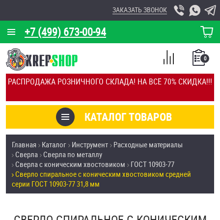
ЗАКАЗАТЬ ЗВОНОК
+7 (499) 673-00-94
КОРЗИНА
О КОМПАНИИ
0
СПИСОК
КАЛЬКУЛЯТОР
СРАВНЕНИЕ
РАСПРОДАЖА РОЗНИЧНОГО СКЛАДА! НА ВСЁ 70% СКИДКА!!!
ПОКУПОК
ОТЗЫВЫ
КАТАЛОГ ТОВАРОВ
КЛИЕНТЫ
Товары со скидкой
Главная
Каталог
Инструмент
Расходные материалы
УСЛУГИ
Сверла
Сверла по металлу
Анкеры
Сверла с коническим хвостовиком
ГОСТ 10903-77
СКИДКИ
Сверло спиральное с коническим хвостовиком средней
Антивандальный крепёж, инструмент
серии ГОСТ 10903-77 31,8 мм
ОПТ
ПОКУПАТЕЛЯМ
Болты и винты
СВЕРЛО СПИРАЛЬНОЕ С КОНИЧЕСКИМ