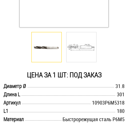
Оснастка и аксессуары для яхт
Пробки
Саморезы и шурупы
Стопорные кольца
ЦЕНА ЗА 1 ШТ: ПОД ЗАКАЗ
Такелаж
.............................................................................................................
Диаметр Ø
31.8
.............................................................................................................
Длина L
301
Хомуты
.............................................................................................................
Артикул
10903Р6М5318
Шайбы
.............................................................................................................
L1
180
.............................................................................................................
Материал
Быстрорежущая сталь Р6М5
Шпильки