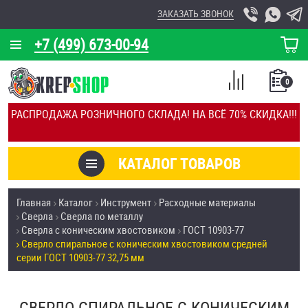
ЗАКАЗАТЬ ЗВОНОК
+7 (499) 673-00-94
КОРЗИНА
О КОМПАНИИ
0
СПИСОК
КАЛЬКУЛЯТОР
СРАВНЕНИЕ
РАСПРОДАЖА РОЗНИЧНОГО СКЛАДА! НА ВСЁ 70% СКИДКА!!!
ПОКУПОК
ОТЗЫВЫ
КАТАЛОГ ТОВАРОВ
КЛИЕНТЫ
Товары со скидкой
Главная
Каталог
Инструмент
Расходные материалы
УСЛУГИ
Сверла
Сверла по металлу
Анкеры
Сверла с коническим хвостовиком
ГОСТ 10903-77
СКИДКИ
Сверло спиральное с коническим хвостовиком средней
Антивандальный крепёж, инструмент
серии ГОСТ 10903-77 32,75 мм
ОПТ
ПОКУПАТЕЛЯМ
Болты и винты
СВЕРЛО СПИРАЛЬНОЕ С КОНИЧЕСКИМ