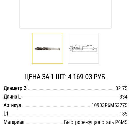
Оснастка и аксессуары для яхт
Пробки
Саморезы и шурупы
Стопорные кольца
ЦЕНА ЗА 1 ШТ: 4 169.03 РУБ.
Такелаж
.............................................................................................................
Диаметр Ø
32.75
.............................................................................................................
Длина L
334
Хомуты
.............................................................................................................
Артикул
10903Р6М53275
Шайбы
.............................................................................................................
L1
185
.............................................................................................................
Материал
Быстрорежущая сталь Р6М5
Шпильки