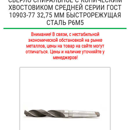
ХВОСТОВИКОМ СРЕДНЕЙ СЕРИИ ГОСТ
ОПЛАТА И ДОСТАВКА
Втулки
10903-77 32,75 ММ БЫСТРОРЕЖУЩАЯ
НАШИ МАГАЗИНЫ
СТАЛЬ Р6М5
Гайки
Внимание! В связи, с нестабильной
Дюбели
экономической обстановкой на рынке
металлов, цены на товар на сайте могут
Дюймовый крепёж
отличаться. Цены и наличие уточняйте у
менеджеров!
Заклепки (Гайки-Заклепки)
Инструмент
Крюки, кольца с метрической резьбой
Крюки, кольца с шурупной резьбой