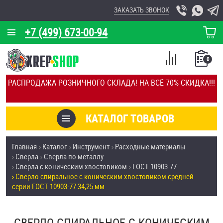
ЗАКАЗАТЬ ЗВОНОК
+7 (499) 673-00-94
КОРЗИНА
О КОМПАНИИ
0
СПИСОК
КАЛЬКУЛЯТОР
СРАВНЕНИЕ
РАСПРОДАЖА РОЗНИЧНОГО СКЛАДА! НА ВСЁ 70% СКИДКА!!!
ПОКУПОК
ОТЗЫВЫ
КАТАЛОГ ТОВАРОВ
КЛИЕНТЫ
Товары со скидкой
Главная
Каталог
Инструмент
Расходные материалы
УСЛУГИ
Сверла
Сверла по металлу
Анкеры
Сверла с коническим хвостовиком
ГОСТ 10903-77
СКИДКИ
Сверло спиральное с коническим хвостовиком средней
Антивандальный крепёж, инструмент
серии ГОСТ 10903-77 34,25 мм
ОПТ
ПОКУПАТЕЛЯМ
Болты и винты
СВЕРЛО СПИРАЛЬНОЕ С КОНИЧЕСКИМ