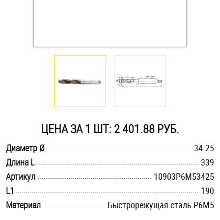
Оснастка и аксессуары для яхт
Пробки
Саморезы и шурупы
Стопорные кольца
ЦЕНА ЗА 1 ШТ: 2 401.88 РУБ.
Такелаж
.............................................................................................................
Диаметр Ø
34.25
.............................................................................................................
Длина L
339
Хомуты
.............................................................................................................
Артикул
10903Р6М53425
Шайбы
.............................................................................................................
L1
190
.............................................................................................................
Материал
Быстрорежущая сталь Р6М5
Шпильки