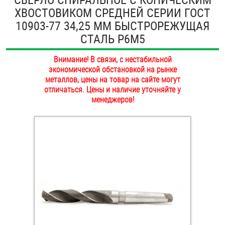
ХВОСТОВИКОМ СРЕДНЕЙ СЕРИИ ГОСТ
ОПЛАТА И ДОСТАВКА
Втулки
10903-77 34,25 ММ БЫСТРОРЕЖУЩАЯ
НАШИ МАГАЗИНЫ
СТАЛЬ Р6М5
Гайки
Внимание! В связи, с нестабильной
Дюбели
экономической обстановкой на рынке
металлов, цены на товар на сайте могут
Дюймовый крепёж
отличаться. Цены и наличие уточняйте у
менеджеров!
Заклепки (Гайки-Заклепки)
Инструмент
Крюки, кольца с метрической резьбой
Крюки, кольца с шурупной резьбой