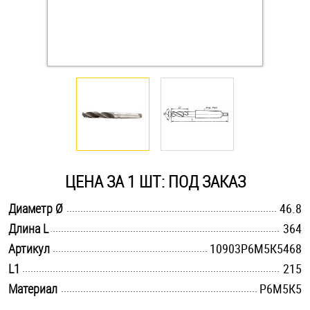
Оснастка и аксессуары для яхт
Пробки
Саморезы и шурупы
Стопорные кольца
ЦЕНА ЗА 1 ШТ: ПОД ЗАКАЗ
Такелаж
.............................................................................................................
Диаметр Ø
46.8
.............................................................................................................
Длина L
364
Хомуты
.............................................................................................................
Артикул
10903Р6М5К5468
Шайбы
.............................................................................................................
L1
215
.............................................................................................................
Материал
Р6М5К5
Шпильки