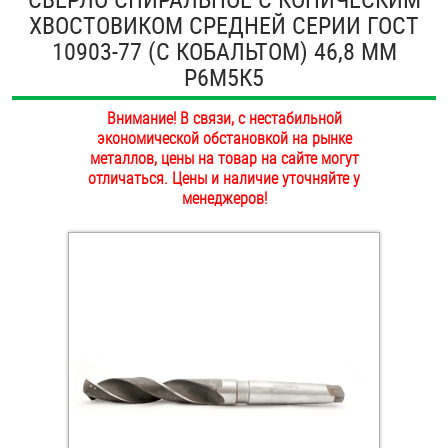
ХВОСТОВИКОМ СРЕДНЕЙ СЕРИИ ГОСТ
ОПЛАТА И ДОСТАВКА
Втулки
10903-77 (С КОБАЛЬТОМ) 46,8 ММ
НАШИ МАГАЗИНЫ
Р6М5К5
Гайки
Внимание! В связи, с нестабильной
Дюбели
экономической обстановкой на рынке
металлов, цены на товар на сайте могут
Дюймовый крепёж
отличаться. Цены и наличие уточняйте у
менеджеров!
Заклепки (Гайки-Заклепки)
Инструмент
Крюки, кольца с метрической резьбой
Крюки, кольца с шурупной резьбой