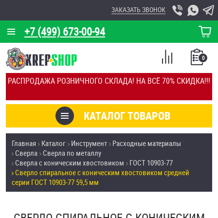
ЗАКАЗАТЬ ЗВОНОК
+7 (499) 673-00-94
КОРЗИНА
О КОМПАНИИ
0
СПИСОК
КАЛЬКУЛЯТОР
СРАВНЕНИЕ
РАСПРОДАЖА РОЗНИЧНОГО СКЛАДА! НА ВСЁ 70% СКИДКА!!!
ПОКУПОК
ОТЗЫВЫ
КАТАЛОГ ТОВАРОВ
КЛИЕНТЫ
Товары со скидкой
Главная
Каталог
Инструмент
Расходные материалы
УСЛУГИ
Сверла
Сверла по металлу
Анкеры
Сверла с коническим хвостовиком
ГОСТ 10903-77
СКИДКИ
Сверло спиральное с коническим хвостовиком средней
Антивандальный крепёж, инструмент
серии ГОСТ 10903-77 59,5 мм
ОПТ
ПОКУПАТЕЛЯМ
Болты и винты
СВЕРЛО СПИРАЛЬНОЕ С КОНИЧЕСКИМ