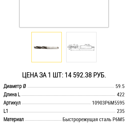
Оснастка и аксессуары для яхт
Пробки
Саморезы и шурупы
Стопорные кольца
ЦЕНА ЗА 1 ШТ: 14 592.38 РУБ.
Такелаж
.............................................................................................................
Диаметр Ø
59.5
.............................................................................................................
Длина L
422
Хомуты
.............................................................................................................
Артикул
10903Р6М5595
Шайбы
.............................................................................................................
L1
235
.............................................................................................................
Материал
Быстрорежущая сталь Р6М5
Шпильки