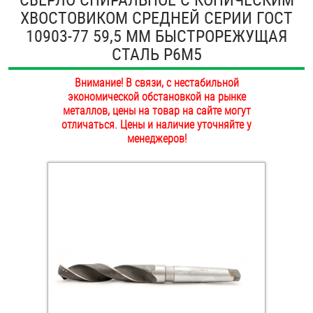
ХВОСТОВИКОМ СРЕДНЕЙ СЕРИИ ГОСТ
ОПЛАТА И ДОСТАВКА
Втулки
10903-77 59,5 ММ БЫСТРОРЕЖУЩАЯ
НАШИ МАГАЗИНЫ
СТАЛЬ Р6М5
Гайки
Внимание! В связи, с нестабильной
Дюбели
экономической обстановкой на рынке
металлов, цены на товар на сайте могут
Дюймовый крепёж
отличаться. Цены и наличие уточняйте у
менеджеров!
Заклепки (Гайки-Заклепки)
Инструмент
Крюки, кольца с метрической резьбой
Крюки, кольца с шурупной резьбой