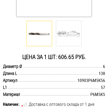
Оснастка и аксессуары для яхт
Пробки
Саморезы и шурупы
Стопорные кольца
ЦЕНА ЗА 1 ШТ: 606.65 РУБ.
.............................................................................................................
Диаметр Ø
6
Такелаж
.............................................................................................................
Длина L
138
.............................................................................................................
Артикул
10903Р6М5К56
Хомуты
.............................................................................................................
L1
57
Шайбы
.............................................................................................................
Материал
Р6М5К5
Шпильки
Наличие:
Доставка с оптового склада от 1 дня