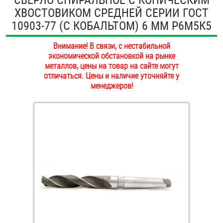
ХВОСТОВИКОМ СРЕДНЕЙ СЕРИИ ГОСТ
ОПЛАТА И ДОСТАВКА
Втулки
10903-77 (С КОБАЛЬТОМ) 6 ММ Р6М5К5
НАШИ МАГАЗИНЫ
Гайки
Внимание! В связи, с нестабильной
экономической обстановкой на рынке
Дюбели
металлов, цены на товар на сайте могут
отличаться. Цены и наличие уточняйте у
менеджеров!
Дюймовый крепёж
Заклепки (Гайки-Заклепки)
Инструмент
Крюки, кольца с метрической резьбой
Крюки, кольца с шурупной резьбой