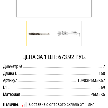
Оснастка и аксессуары для яхт
Пробки
Саморезы и шурупы
Стопорные кольца
ЦЕНА ЗА 1 ШТ: 673.92 РУБ.
.............................................................................................................
Диаметр Ø
7
Такелаж
.............................................................................................................
Длина L
150
.............................................................................................................
Артикул
10903Р6М5К57
Хомуты
.............................................................................................................
L1
69
Шайбы
.............................................................................................................
Материал
Р6М5К5
Шпильки
Наличие:
Доставка с оптового склада от 1 дня