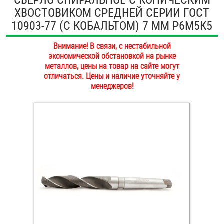
ХВОСТОВИКОМ СРЕДНЕЙ СЕРИИ ГОСТ
ОПЛАТА И ДОСТАВКА
Втулки
10903-77 (С КОБАЛЬТОМ) 7 ММ Р6М5К5
НАШИ МАГАЗИНЫ
Гайки
Внимание! В связи, с нестабильной
экономической обстановкой на рынке
Дюбели
металлов, цены на товар на сайте могут
отличаться. Цены и наличие уточняйте у
менеджеров!
Дюймовый крепёж
Заклепки (Гайки-Заклепки)
Инструмент
Крюки, кольца с метрической резьбой
Крюки, кольца с шурупной резьбой