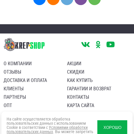
О КОМПАНИИ
АКЦИИ
ОТЗЫВЫ
СКИДКИ
ДОСТАВКА И ОПЛАТА
КАК КУПИТЬ
КЛИЕНТЫ
ГАРАНТИИ И ВОЗВРАТ
ПАРТНЕРЫ
КОНТАКТЫ
ОПТ
КАРТА САЙТА
Пользовательское соглашение
Политика в отношении обработки персональных данных
На сайте осуществляется обработка
Согласие посетителя сайта на обработку персональных данны
пользовательских данных с использованием
Cookie в соответствии с
Условиями обработки
ХОРОШО
пользовательских данных
. Вы можете запретить