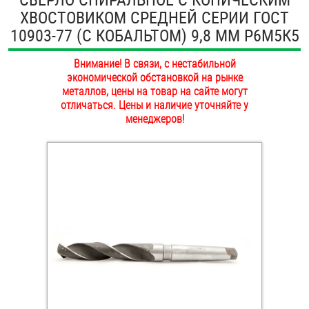
ХВОСТОВИКОМ СРЕДНЕЙ СЕРИИ ГОСТ
ОПЛАТА И ДОСТАВКА
Втулки
10903-77 (С КОБАЛЬТОМ) 9,8 ММ Р6М5К5
НАШИ МАГАЗИНЫ
Гайки
Внимание! В связи, с нестабильной
экономической обстановкой на рынке
Дюбели
металлов, цены на товар на сайте могут
отличаться. Цены и наличие уточняйте у
менеджеров!
Дюймовый крепёж
Заклепки (Гайки-Заклепки)
Инструмент
Крюки, кольца с метрической резьбой
Крюки, кольца с шурупной резьбой