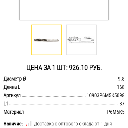
Оснастка и аксессуары для яхт
Пробки
Саморезы и шурупы
Стопорные кольца
ЦЕНА ЗА 1 ШТ: 926.10 РУБ.
.............................................................................................................
Диаметр Ø
9.8
Такелаж
.............................................................................................................
Длина L
168
.............................................................................................................
Артикул
10903Р6М5К5098
Хомуты
.............................................................................................................
L1
87
Шайбы
.............................................................................................................
Материал
Р6М5К5
Шпильки
Наличие:
Доставка с оптового склада от 1 дня