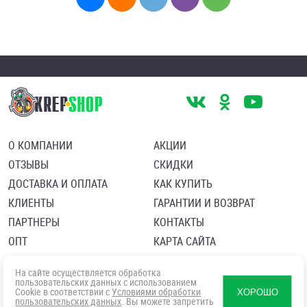
О КОМПАНИИ
АКЦИИ
ОТЗЫВЫ
СКИДКИ
ДОСТАВКА И ОПЛАТА
КАК КУПИТЬ
КЛИЕНТЫ
ГАРАНТИИ И ВОЗВРАТ
ПАРТНЕРЫ
КОНТАКТЫ
ОПТ
КАРТА САЙТА
Пользовательское соглашение
Политика в отношении обработки персональных данных
На сайте осуществляется обработка
Согласие посетителя сайта на обработку персональных данны
пользовательских данных с использованием
Cookie в соответствии с
Условиями обработки
ХОРОШО
пользовательских данных
. Вы можете запретить