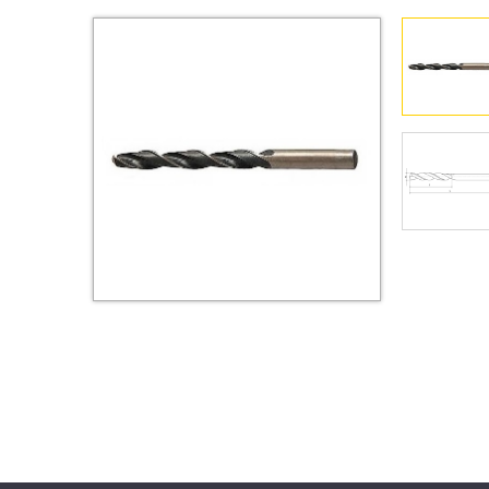
Втулки
Гайки
Дюбели
Дюймовый крепёж
Заклепки (Гайки-Заклепки)
Инструмент
Крюки, кольца с
метрической резьбой
Крюки, кольца с шурупной
резьбой
Оснастка и аксессуары для