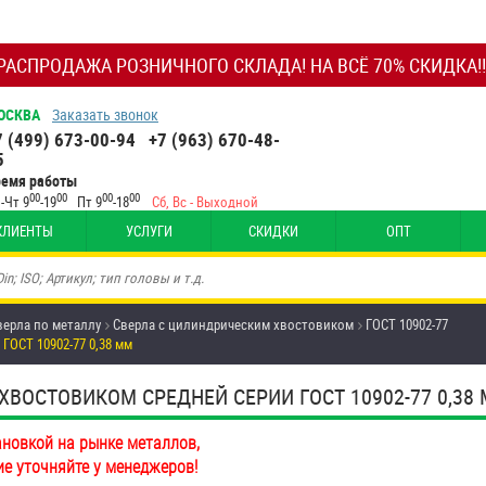
РАСПРОДАЖА РОЗНИЧНОГО СКЛАДА! НА ВСЁ 70% СКИДКА!!
ОСКВА
Заказать звонок
7 (499) 673-00-94
+7 (963) 670-48-
5
ремя работы
00
00
00
00
-Чт 9
-19
Пт 9
-18
Сб, Вс - Выходной
КЛИЕНТЫ
УСЛУГИ
СКИДКИ
ОПТ
верла по металлу
Сверла с цилиндрическим хвостовиком
ГОСТ 10902-77
ГОСТ 10902-77 0,38 мм
ВОСТОВИКОМ СРЕДНЕЙ СЕРИИ ГОСТ 10902-77 0,3
ановкой на рынке металлов,
ие уточняйте у менеджеров!