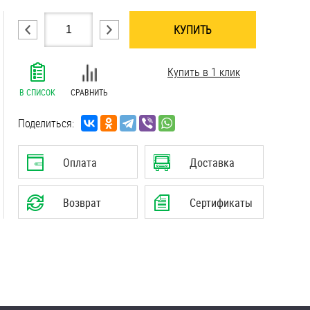
КУПИТЬ
.......................................................................
Купить в 1 клик
.......................................................................
.......................................................................
В СПИСОК
СРАВНИТЬ
.......................................................................
.......................................................................
Поделиться:
Оплата
Доставка
Возврат
Сертификаты