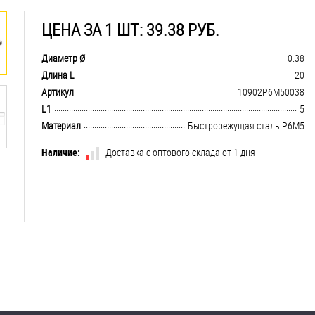
ЦЕНА ЗА 1 ШТ: 39.38 РУБ.
.................................................................................................................................
Диаметр Ø
0.38
.................................................................................................................................
Длина L
20
.................................................................................................................................
Артикул
10902Р6М50038
.................................................................................................................................
L1
5
.................................................................................................................................
Материал
Быстрорежущая сталь Р6М5
Наличие:
Доставка с оптового склада от 1 дня