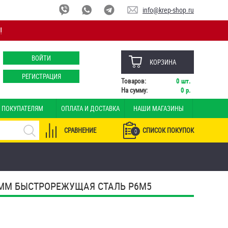
info@krep-shop.ru
!
ВОЙТИ
КОРЗИНА
РЕГИСТРАЦИЯ
Товаров:
0
шт.
На сумму:
0
р.
ПОКУПАТЕЛЯМ
ОПЛАТА И ДОСТАВКА
НАШИ МАГАЗИНЫ
СРАВНЕНИЕ
СПИСОК ПОКУПОК
0
8 ММ БЫСТРОРЕЖУЩАЯ СТАЛЬ Р6М5