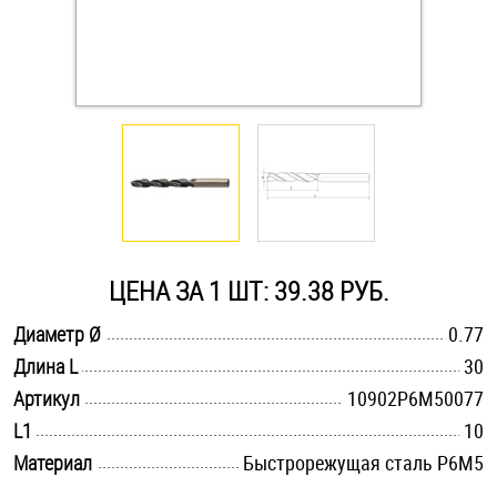
Оснастка и аксессуары для яхт
Пробки
Саморезы и шурупы
Стопорные кольца
ЦЕНА ЗА 1 ШТ: 39.38 РУБ.
Такелаж
.............................................................................................................
Диаметр Ø
0.77
.............................................................................................................
Длина L
30
Хомуты
.............................................................................................................
Артикул
10902Р6М50077
Шайбы
.............................................................................................................
L1
10
.............................................................................................................
Материал
Быстрорежущая сталь Р6М5
Шпильки