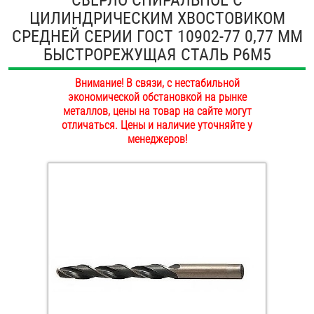
ЦИЛИНДРИЧЕСКИМ ХВОСТОВИКОМ
ОПЛАТА И ДОСТАВКА
Втулки
СРЕДНЕЙ СЕРИИ ГОСТ 10902-77 0,77 ММ
НАШИ МАГАЗИНЫ
БЫСТРОРЕЖУЩАЯ СТАЛЬ Р6М5
Гайки
Внимание! В связи, с нестабильной
Дюбели
экономической обстановкой на рынке
металлов, цены на товар на сайте могут
Дюймовый крепёж
отличаться. Цены и наличие уточняйте у
менеджеров!
Заклепки (Гайки-Заклепки)
Инструмент
Крюки, кольца с метрической резьбой
Крюки, кольца с шурупной резьбой