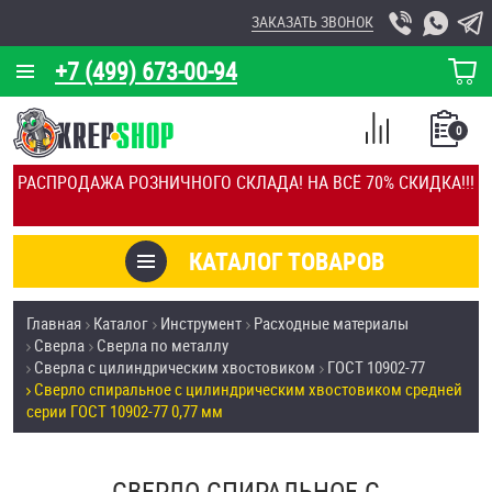
ЗАКАЗАТЬ ЗВОНОК
+7 (499) 673-00-94
КОРЗИНА
О КОМПАНИИ
0
СПИСОК
КАЛЬКУЛЯТОР
СРАВНЕНИЕ
РАСПРОДАЖА РОЗНИЧНОГО СКЛАДА! НА ВСЁ 70% СКИДКА!!!
ПОКУПОК
ОТЗЫВЫ
КАТАЛОГ ТОВАРОВ
КЛИЕНТЫ
Товары со скидкой
Главная
Каталог
Инструмент
Расходные материалы
УСЛУГИ
Сверла
Сверла по металлу
Анкеры
Сверла с цилиндрическим хвостовиком
ГОСТ 10902-77
СКИДКИ
Сверло спиральное с цилиндрическим хвостовиком средней
Антивандальный крепёж, инструмент
серии ГОСТ 10902-77 0,77 мм
ОПТ
ПОКУПАТЕЛЯМ
Болты и винты
СВЕРЛО СПИРАЛЬНОЕ С