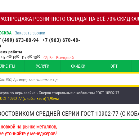
РАСПРОДАЖА РОЗНИЧНОГО СКЛАДА! НА ВСЁ 70% СКИДКА!!
ОСКВА
Заказать звонок
7 (499) 673-00-94
+7 (963) 670-48-
5
ремя работы
00
00
00
00
-Чт 9
-19
Пт 9
-18
Сб, Вс - Выходной
КЛИЕНТЫ
УСЛУГИ
СКИДКИ
ОПТ
верла по нержавейке
Сверла спиральные с кобальтом ГОСТ 10902-77
СТ 10902-77 (с кобальтом) 1,95мм
СТОВИКОМ СРЕДНЕЙ СЕРИИ ГОСТ 10902-77 (С КОБ
ановкой на рынке металлов,
ие уточняйте у менеджеров!