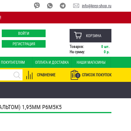
info@krep-shop.ru
!
ВОЙТИ
КОРЗИНА
РЕГИСТРАЦИЯ
Товаров:
0
шт.
На сумму:
0
р.
ПОКУПАТЕЛЯМ
ОПЛАТА И ДОСТАВКА
НАШИ МАГАЗИНЫ
СРАВНЕНИЕ
СПИСОК ПОКУПОК
0
АЛЬТОМ) 1,95ММ Р6М5К5