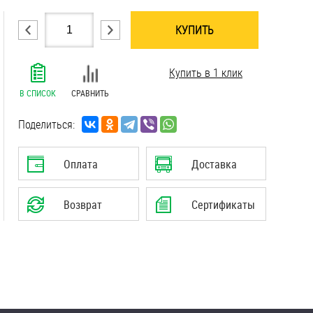
КУПИТЬ
.......................................................................
Купить в 1 клик
.......................................................................
.......................................................................
В СПИСОК
СРАВНИТЬ
.......................................................................
.......................................................................
Поделиться:
.......................................................................
Оплата
Доставка
Возврат
Сертификаты