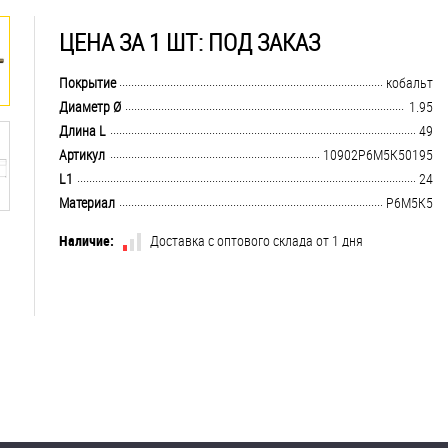
ЦЕНА ЗА 1 ШТ: ПОД ЗАКАЗ
.................................................................................................................................
Покрытие
кобальт
.................................................................................................................................
Диаметр Ø
1.95
.................................................................................................................................
Длина L
49
.................................................................................................................................
Артикул
10902Р6М5К50195
.................................................................................................................................
L1
24
.................................................................................................................................
Материал
Р6М5К5
Наличие:
Доставка с оптового склада от 1 дня