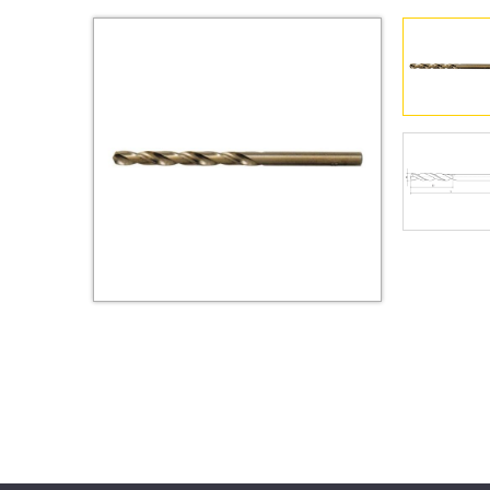
Втулки
Гайки
Дюбели
Дюймовый крепёж
Заклепки (Гайки-Заклепки)
Инструмент
Крюки, кольца с
метрической резьбой
Крюки, кольца с шурупной
резьбой
Оснастка и аксессуары для