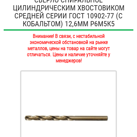
ЦИЛИНДРИЧЕСКИМ ХВОСТОВИКОМ
ОПЛАТА И ДОСТАВКА
Втулки
СРЕДНЕЙ СЕРИИ ГОСТ 10902-77 (С
НАШИ МАГАЗИНЫ
КОБАЛЬТОМ) 12,6ММ Р6М5К5
Гайки
Внимание! В связи, с нестабильной
Дюбели
экономической обстановкой на рынке
металлов, цены на товар на сайте могут
Дюймовый крепёж
отличаться. Цены и наличие уточняйте у
менеджеров!
Заклепки (Гайки-Заклепки)
Инструмент
Крюки, кольца с метрической резьбой
Крюки, кольца с шурупной резьбой