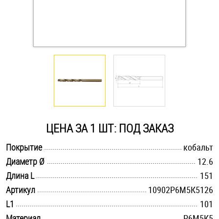
Оснастка и аксессуары для яхт
Пробки
Саморезы и шурупы
Стопорные кольца
ЦЕНА ЗА 1 ШТ: ПОД ЗАКАЗ
Такелаж
.............................................................................................................
Покрытие
кобальт
.............................................................................................................
Диаметр Ø
12.6
Хомуты
.............................................................................................................
Длина L
151
Шайбы
.............................................................................................................
Артикул
10902Р6М5К5126
.............................................................................................................
L1
101
Шпильки
.............................................................................................................
Материал
Р6М5К5