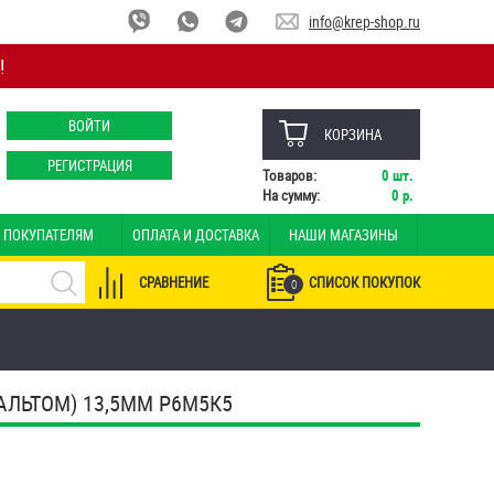
info@krep-shop.ru
!
ВОЙТИ
КОРЗИНА
РЕГИСТРАЦИЯ
Товаров:
0
шт.
На сумму:
0
р.
ПОКУПАТЕЛЯМ
ОПЛАТА И ДОСТАВКА
НАШИ МАГАЗИНЫ
СРАВНЕНИЕ
СПИСОК ПОКУПОК
0
АЛЬТОМ) 13,5ММ Р6М5К5