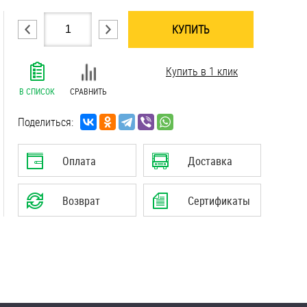
КУПИТЬ
.......................................................................
Купить в 1 клик
.......................................................................
.......................................................................
В СПИСОК
СРАВНИТЬ
.......................................................................
.......................................................................
Поделиться:
.......................................................................
Оплата
Доставка
Возврат
Сертификаты