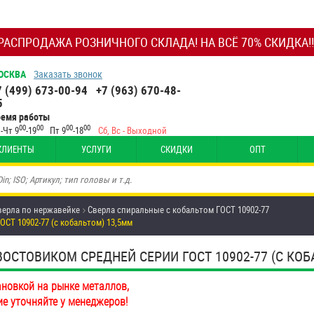
РАСПРОДАЖА РОЗНИЧНОГО СКЛАДА! НА ВСЁ 70% СКИДКА!!
ОСКВА
Заказать звонок
7 (499) 673-00-94
+7 (963) 670-48-
5
ремя работы
00
00
00
00
-Чт 9
-19
Пт 9
-18
Сб, Вс - Выходной
КЛИЕНТЫ
УСЛУГИ
СКИДКИ
ОПТ
верла по нержавейке
Сверла спиральные с кобальтом ГОСТ 10902-77
СТ 10902-77 (с кобальтом) 13,5мм
СТОВИКОМ СРЕДНЕЙ СЕРИИ ГОСТ 10902-77 (С КОБ
ановкой на рынке металлов,
ие уточняйте у менеджеров!