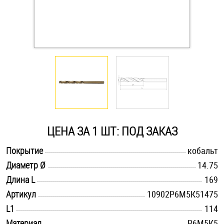
Оснастка и аксессуары для яхт
Пробки
Саморезы и шурупы
Стопорные кольца
ЦЕНА ЗА 1 ШТ: ПОД ЗАКАЗ
Такелаж
.............................................................................................................
Покрытие
кобальт
.............................................................................................................
Диаметр Ø
14.75
Хомуты
.............................................................................................................
Длина L
169
Шайбы
.............................................................................................................
Артикул
10902Р6М5К51475
.............................................................................................................
L1
114
Шпильки
.............................................................................................................
Материал
Р6М5К5