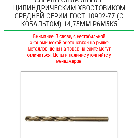
ЦИЛИНДРИЧЕСКИМ ХВОСТОВИКОМ
ОПЛАТА И ДОСТАВКА
Втулки
СРЕДНЕЙ СЕРИИ ГОСТ 10902-77 (С
НАШИ МАГАЗИНЫ
КОБАЛЬТОМ) 14,75ММ Р6М5К5
Гайки
Внимание! В связи, с нестабильной
Дюбели
экономической обстановкой на рынке
металлов, цены на товар на сайте могут
Дюймовый крепёж
отличаться. Цены и наличие уточняйте у
менеджеров!
Заклепки (Гайки-Заклепки)
Инструмент
Крюки, кольца с метрической резьбой
Крюки, кольца с шурупной резьбой