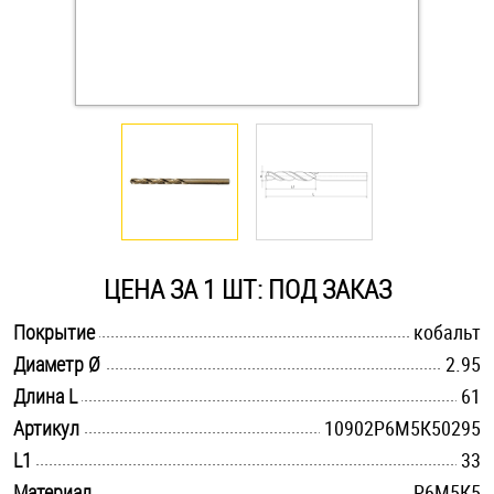
Оснастка и аксессуары для яхт
Пробки
Саморезы и шурупы
Стопорные кольца
ЦЕНА ЗА 1 ШТ: ПОД ЗАКАЗ
Такелаж
.............................................................................................................
Покрытие
кобальт
.............................................................................................................
Диаметр Ø
2.95
Хомуты
.............................................................................................................
Длина L
61
Шайбы
.............................................................................................................
Артикул
10902Р6М5К50295
.............................................................................................................
L1
33
Шпильки
.............................................................................................................
Материал
Р6М5К5