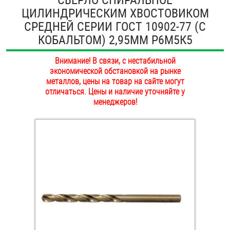
ЦИЛИНДРИЧЕСКИМ ХВОСТОВИКОМ
ОПЛАТА И ДОСТАВКА
Втулки
СРЕДНЕЙ СЕРИИ ГОСТ 10902-77 (С
НАШИ МАГАЗИНЫ
КОБАЛЬТОМ) 2,95ММ Р6М5К5
Гайки
Внимание! В связи, с нестабильной
Дюбели
экономической обстановкой на рынке
металлов, цены на товар на сайте могут
Дюймовый крепёж
отличаться. Цены и наличие уточняйте у
менеджеров!
Заклепки (Гайки-Заклепки)
Инструмент
Крюки, кольца с метрической резьбой
Крюки, кольца с шурупной резьбой