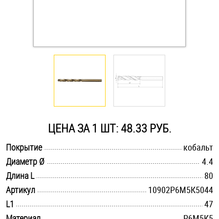
Оснастка и аксессуары для яхт
Пробки
Саморезы и шурупы
Стопорные кольца
ЦЕНА ЗА 1 ШТ: 48.33 РУБ.
Такелаж
.............................................................................................................
Покрытие
кобальт
.............................................................................................................
Диаметр Ø
4.4
Хомуты
.............................................................................................................
Длина L
80
Шайбы
.............................................................................................................
Артикул
10902Р6М5К5044
.............................................................................................................
L1
47
Шпильки
.............................................................................................................
Материал
Р6М5К5