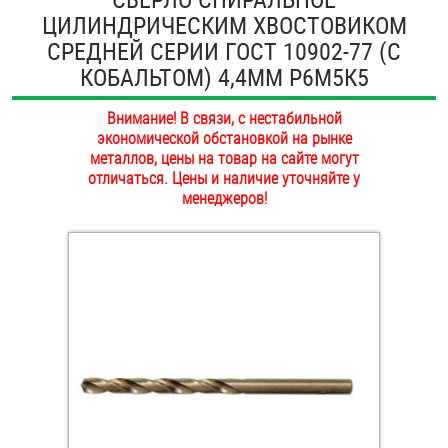
ЦИЛИНДРИЧЕСКИМ ХВОСТОВИКОМ
ОПЛАТА И ДОСТАВКА
Втулки
СРЕДНЕЙ СЕРИИ ГОСТ 10902-77 (С
НАШИ МАГАЗИНЫ
КОБАЛЬТОМ) 4,4ММ Р6М5К5
Гайки
Внимание! В связи, с нестабильной
Дюбели
экономической обстановкой на рынке
металлов, цены на товар на сайте могут
Дюймовый крепёж
отличаться. Цены и наличие уточняйте у
менеджеров!
Заклепки (Гайки-Заклепки)
Инструмент
Крюки, кольца с метрической резьбой
Крюки, кольца с шурупной резьбой