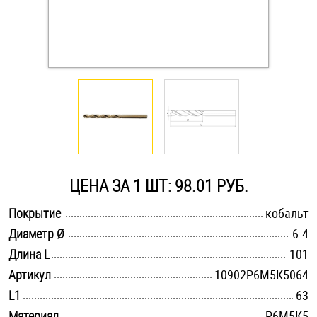
Оснастка и аксессуары для яхт
Пробки
Саморезы и шурупы
Стопорные кольца
ЦЕНА ЗА 1 ШТ: 98.01 РУБ.
Такелаж
.............................................................................................................
Покрытие
кобальт
.............................................................................................................
Диаметр Ø
6.4
Хомуты
.............................................................................................................
Длина L
101
Шайбы
.............................................................................................................
Артикул
10902Р6М5К5064
.............................................................................................................
L1
63
Шпильки
.............................................................................................................
Материал
Р6М5К5