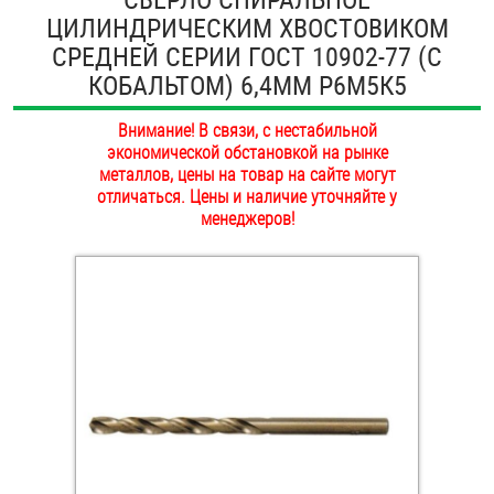
ЦИЛИНДРИЧЕСКИМ ХВОСТОВИКОМ
ОПЛАТА И ДОСТАВКА
Втулки
СРЕДНЕЙ СЕРИИ ГОСТ 10902-77 (С
НАШИ МАГАЗИНЫ
КОБАЛЬТОМ) 6,4ММ Р6М5К5
Гайки
Внимание! В связи, с нестабильной
Дюбели
экономической обстановкой на рынке
металлов, цены на товар на сайте могут
Дюймовый крепёж
отличаться. Цены и наличие уточняйте у
менеджеров!
Заклепки (Гайки-Заклепки)
Инструмент
Крюки, кольца с метрической резьбой
Крюки, кольца с шурупной резьбой