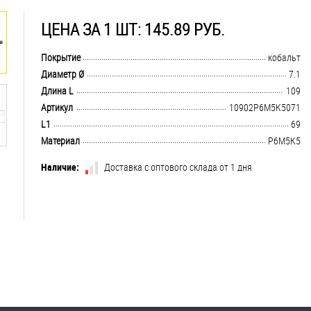
ЦЕНА ЗА 1 ШТ: 145.89 РУБ.
.................................................................................................................................
Покрытие
кобальт
.................................................................................................................................
Диаметр Ø
7.1
.................................................................................................................................
Длина L
109
.................................................................................................................................
Артикул
10902Р6М5К5071
.................................................................................................................................
L1
69
.................................................................................................................................
Материал
Р6М5К5
Наличие:
Доставка с оптового склада от 1 дня