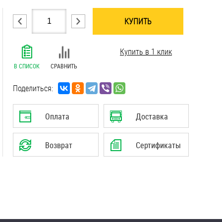
КУПИТЬ
.......................................................................
Купить в 1 клик
.......................................................................
.......................................................................
В СПИСОК
СРАВНИТЬ
.......................................................................
.......................................................................
Поделиться:
.......................................................................
Оплата
Доставка
Возврат
Сертификаты