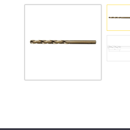
Втулки
Гайки
Дюбели
Дюймовый крепёж
Заклепки (Гайки-Заклепки)
Инструмент
Крюки, кольца с
метрической резьбой
Крюки, кольца с шурупной
резьбой
Оснастка и аксессуары для