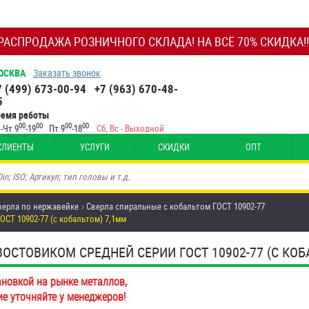
РАСПРОДАЖА РОЗНИЧНОГО СКЛАДА! НА ВСЁ 70% СКИДКА!!
ОСКВА
Заказать звонок
7 (499) 673-00-94
+7 (963) 670-48-
5
ремя работы
00
00
00
00
-Чт 9
-19
Пт 9
-18
Сб, Вс - Выходной
КЛИЕНТЫ
УСЛУГИ
СКИДКИ
ОПТ
верла по нержавейке
Сверла спиральные с кобальтом ГОСТ 10902-77
СТ 10902-77 (с кобальтом) 7,1мм
СТОВИКОМ СРЕДНЕЙ СЕРИИ ГОСТ 10902-77 (С КОБ
ановкой на рынке металлов,
ие уточняйте у менеджеров!