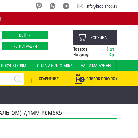
info@krep-shop.ru
!
ВОЙТИ
КОРЗИНА
РЕГИСТРАЦИЯ
Товаров:
0
шт.
На сумму:
0
р.
ПОКУПАТЕЛЯМ
ОПЛАТА И ДОСТАВКА
НАШИ МАГАЗИНЫ
СРАВНЕНИЕ
СПИСОК ПОКУПОК
0
АЛЬТОМ) 7,1ММ Р6М5К5