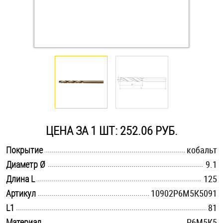
Оснастка и аксессуары для яхт
Пробки
Саморезы и шурупы
Стопорные кольца
ЦЕНА ЗА 1 ШТ: 252.06 РУБ.
Такелаж
.............................................................................................................
Покрытие
кобальт
.............................................................................................................
Диаметр Ø
9.1
Хомуты
.............................................................................................................
Длина L
125
Шайбы
.............................................................................................................
Артикул
10902Р6М5К5091
.............................................................................................................
L1
81
Шпильки
.............................................................................................................
Материал
Р6М5К5