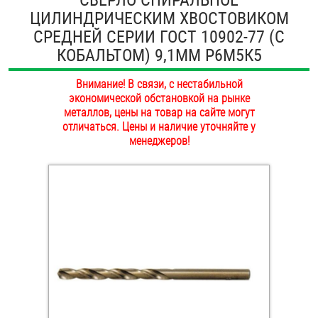
ЦИЛИНДРИЧЕСКИМ ХВОСТОВИКОМ
ОПЛАТА И ДОСТАВКА
Втулки
СРЕДНЕЙ СЕРИИ ГОСТ 10902-77 (С
НАШИ МАГАЗИНЫ
КОБАЛЬТОМ) 9,1ММ Р6М5К5
Гайки
Внимание! В связи, с нестабильной
Дюбели
экономической обстановкой на рынке
металлов, цены на товар на сайте могут
Дюймовый крепёж
отличаться. Цены и наличие уточняйте у
менеджеров!
Заклепки (Гайки-Заклепки)
Инструмент
Крюки, кольца с метрической резьбой
Крюки, кольца с шурупной резьбой