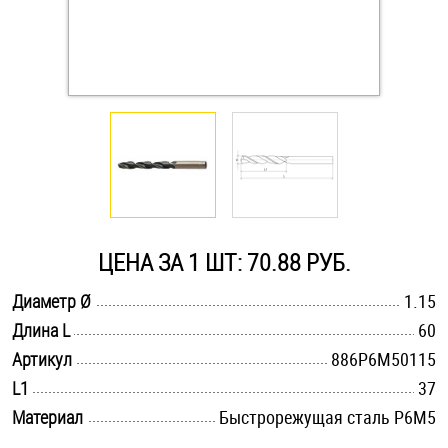
Оснастка и аксессуары для яхт
Пробки
Саморезы и шурупы
Стопорные кольца
ЦЕНА ЗА 1 ШТ: 70.88 РУБ.
Такелаж
.............................................................................................................
Диаметр Ø
1.15
.............................................................................................................
Длина L
60
Хомуты
.............................................................................................................
Артикул
886Р6М50115
Шайбы
.............................................................................................................
L1
37
.............................................................................................................
Материал
Быстрорежущая сталь Р6М5
Шпильки