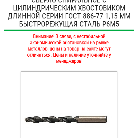
ЦИЛИНДРИЧЕСКИМ ХВОСТОВИКОМ
ОПЛАТА И ДОСТАВКА
Втулки
ДЛИННОЙ СЕРИИ ГОСТ 886-77 1,15 ММ
НАШИ МАГАЗИНЫ
БЫСТРОРЕЖУЩАЯ СТАЛЬ Р6М5
Гайки
Внимание! В связи, с нестабильной
Дюбели
экономической обстановкой на рынке
металлов, цены на товар на сайте могут
Дюймовый крепёж
отличаться. Цены и наличие уточняйте у
менеджеров!
Заклепки (Гайки-Заклепки)
Инструмент
Крюки, кольца с метрической резьбой
Крюки, кольца с шурупной резьбой