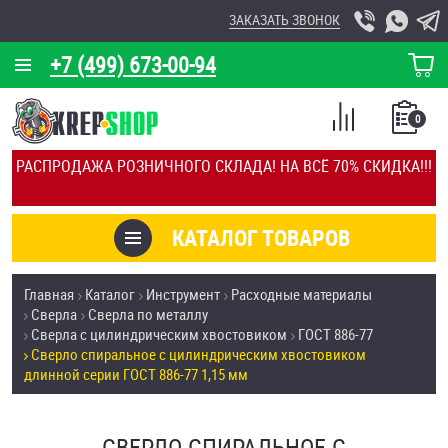
ЗАКАЗАТЬ ЗВОНОК
+7 (499) 673-00-94
КОРЗИНА
О КОМПАНИИ
0
СПИСОК
КАЛЬКУЛЯТОР
СРАВНЕНИЕ
РАСПРОДАЖА РОЗНИЧНОГО СКЛАДА! НА ВСЁ 70% СКИДКА!!!
ПОКУПОК
ОТЗЫВЫ
КАТАЛОГ ТОВАРОВ
КЛИЕНТЫ
Товары со скидкой
Главная
Каталог
Инструмент
Расходные материалы
УСЛУГИ
Сверла
Сверла по металлу
Анкеры
Сверла с цилиндрическим хвостовиком
ГОСТ 886-77
СКИДКИ
Сверло спиральное с цилиндрическим хвостовиком
Антивандальный крепёж, инструмент
длинной серии ГОСТ 886-77 1,15 мм
ОПТ
ПОКУПАТЕЛЯМ
Болты и винты
СВЕРЛО СПИРАЛЬНОЕ С