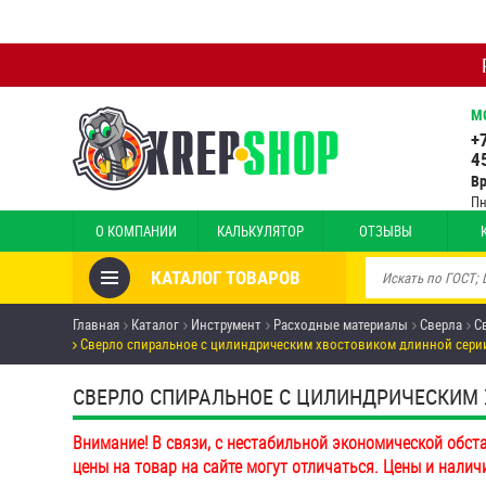
М
+
4
В
Пн
О КОМПАНИИ
КАЛЬКУЛЯТОР
ОТЗЫВЫ
КАТАЛОГ ТОВАРОВ
Товары со скидкой
Главная
Каталог
Инструмент
Расходные материалы
Сверла
С
Сверло спиральное с цилиндрическим хвостовиком длинной серии 
Анкеры
СВЕРЛО СПИРАЛЬНОЕ С ЦИЛИНДРИЧЕСКИМ 
Антивандальный крепёж,
инструмент
Внимание! В связи, с нестабильной экономической обст
цены на товар на сайте могут отличаться. Цены и налич
Болты и винты