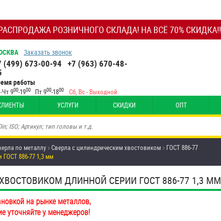
РАСПРОДАЖА РОЗНИЧНОГО СКЛАДА! НА ВСЁ 70% СКИДКА!!
ОСКВА
Заказать звонок
7 (499) 673-00-94
+7 (963) 670-48-
5
ремя работы
00
00
00
00
-Чт 9
-19
Пт 9
-18
Сб, Вс - Выходной
КЛИЕНТЫ
УСЛУГИ
СКИДКИ
ОПТ
верла по металлу
Сверла с цилиндрическим хвостовиком
ГОСТ 886-77
ГОСТ 886-77 1,3 мм
ХВОСТОВИКОМ ДЛИННОЙ СЕРИИ ГОСТ 886-77 1,3 М
ановкой на рынке металлов,
ие уточняйте у менеджеров!