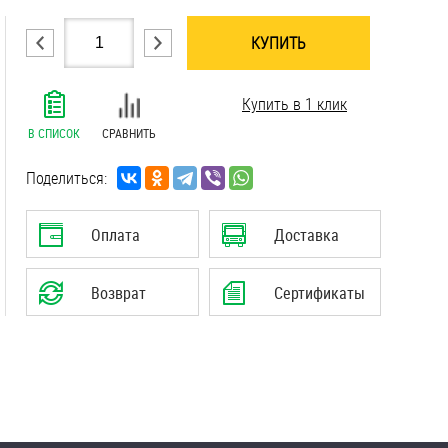
КУПИТЬ
.......................................................................
Купить в 1 клик
.......................................................................
.......................................................................
В СПИСОК
СРАВНИТЬ
.......................................................................
.......................................................................
Поделиться:
Оплата
Доставка
Возврат
Сертификаты