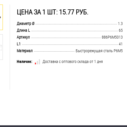
ЦЕНА ЗА 1 ШТ: 15.77 РУБ.
.................................................................................................................................
Диаметр Ø
1.3
.................................................................................................................................
Длина L
65
.................................................................................................................................
Артикул
886Р6М5013
.................................................................................................................................
L1
41
.................................................................................................................................
Материал
Быстрорежущая сталь Р6М5
Наличие:
Доставка с оптового склада от 1 дня