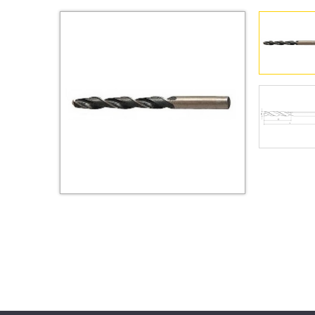
Втулки
Гайки
Дюбели
Дюймовый крепёж
Заклепки (Гайки-Заклепки)
Инструмент
Крюки, кольца с
метрической резьбой
Крюки, кольца с шурупной
резьбой
Оснастка и аксессуары для