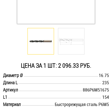
Оснастка и аксессуары для яхт
Пробки
Саморезы и шурупы
Стопорные кольца
ЦЕНА ЗА 1 ШТ: 2 096.33 РУБ.
Такелаж
.............................................................................................................
Диаметр Ø
16.75
.............................................................................................................
Длина L
235
Хомуты
.............................................................................................................
Артикул
886Р6М51675
Шайбы
.............................................................................................................
L1
154
.............................................................................................................
Материал
Быстрорежущая сталь Р6М5
Шпильки