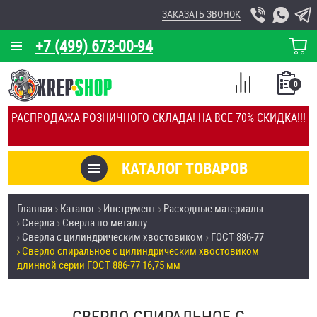
ЗАКАЗАТЬ ЗВОНОК
+7 (499) 673-00-94
КОРЗИНА
О КОМПАНИИ
0
СПИСОК
КАЛЬКУЛЯТОР
СРАВНЕНИЕ
РАСПРОДАЖА РОЗНИЧНОГО СКЛАДА! НА ВСЁ 70% СКИДКА!!!
ПОКУПОК
ОТЗЫВЫ
КАТАЛОГ ТОВАРОВ
КЛИЕНТЫ
Товары со скидкой
Главная
Каталог
Инструмент
Расходные материалы
УСЛУГИ
Сверла
Сверла по металлу
Анкеры
Сверла с цилиндрическим хвостовиком
ГОСТ 886-77
СКИДКИ
Сверло спиральное с цилиндрическим хвостовиком
Антивандальный крепёж, инструмент
длинной серии ГОСТ 886-77 16,75 мм
ОПТ
ПОКУПАТЕЛЯМ
Болты и винты
СВЕРЛО СПИРАЛЬНОЕ С