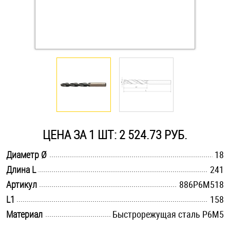
Оснастка и аксессуары для яхт
Пробки
Саморезы и шурупы
Стопорные кольца
ЦЕНА ЗА 1 ШТ: 2 524.73 РУБ.
Такелаж
.............................................................................................................
Диаметр Ø
18
.............................................................................................................
Длина L
241
Хомуты
.............................................................................................................
Артикул
886Р6М518
Шайбы
.............................................................................................................
L1
158
.............................................................................................................
Материал
Быстрорежущая сталь Р6М5
Шпильки