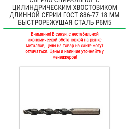
ЦИЛИНДРИЧЕСКИМ ХВОСТОВИКОМ
ОПЛАТА И ДОСТАВКА
Втулки
ДЛИННОЙ СЕРИИ ГОСТ 886-77 18 ММ
НАШИ МАГАЗИНЫ
БЫСТРОРЕЖУЩАЯ СТАЛЬ Р6М5
Гайки
Внимание! В связи, с нестабильной
Дюбели
экономической обстановкой на рынке
металлов, цены на товар на сайте могут
Дюймовый крепёж
отличаться. Цены и наличие уточняйте у
менеджеров!
Заклепки (Гайки-Заклепки)
Инструмент
Крюки, кольца с метрической резьбой
Крюки, кольца с шурупной резьбой