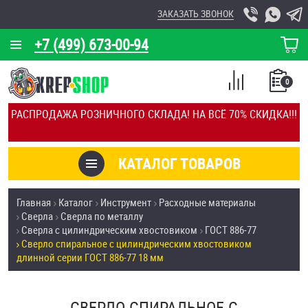
ЗАКАЗАТЬ ЗВОНОК
+7 (499) 673-00-94
КОРЗИНА
О КОМПАНИИ
0
СПИСОК
КАЛЬКУЛЯТОР
СРАВНЕНИЕ
РАСПРОДАЖА РОЗНИЧНОГО СКЛАДА! НА ВСЁ 70% СКИДКА!!!
ПОКУПОК
ОТЗЫВЫ
КАТАЛОГ ТОВАРОВ
КЛИЕНТЫ
Товары со скидкой
Главная
Каталог
Инструмент
Расходные материалы
УСЛУГИ
Сверла
Сверла по металлу
Анкеры
Сверла с цилиндрическим хвостовиком
ГОСТ 886-77
СКИДКИ
Сверло спиральное с цилиндрическим хвостовиком
Антивандальный крепёж, инструмент
длинной серии ГОСТ 886-77 18 мм
ОПТ
ПОКУПАТЕЛЯМ
Болты и винты
СВЕРЛО СПИРАЛЬНОЕ С