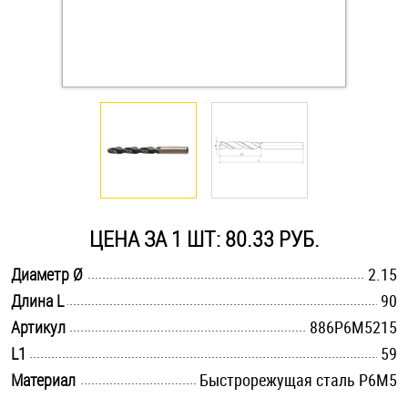
Оснастка и аксессуары для яхт
Пробки
Саморезы и шурупы
Стопорные кольца
ЦЕНА ЗА 1 ШТ: 80.33 РУБ.
Такелаж
.............................................................................................................
Диаметр Ø
2.15
.............................................................................................................
Длина L
90
Хомуты
.............................................................................................................
Артикул
886Р6М5215
Шайбы
.............................................................................................................
L1
59
.............................................................................................................
Материал
Быстрорежущая сталь Р6М5
Шпильки