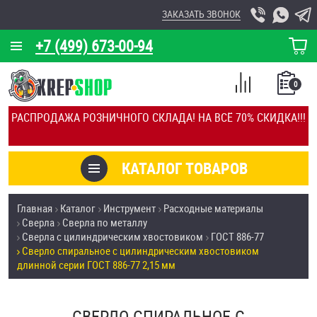
ЗАКАЗАТЬ ЗВОНОК
+7 (499) 673-00-94
КОРЗИНА
О КОМПАНИИ
0
СПИСОК
КАЛЬКУЛЯТОР
СРАВНЕНИЕ
РАСПРОДАЖА РОЗНИЧНОГО СКЛАДА! НА ВСЁ 70% СКИДКА!!!
ПОКУПОК
ОТЗЫВЫ
КАТАЛОГ ТОВАРОВ
КЛИЕНТЫ
Товары со скидкой
Главная
Каталог
Инструмент
Расходные материалы
УСЛУГИ
Сверла
Сверла по металлу
Анкеры
Сверла с цилиндрическим хвостовиком
ГОСТ 886-77
СКИДКИ
Сверло спиральное с цилиндрическим хвостовиком
Антивандальный крепёж, инструмент
длинной серии ГОСТ 886-77 2,15 мм
ОПТ
ПОКУПАТЕЛЯМ
Болты и винты
СВЕРЛО СПИРАЛЬНОЕ С