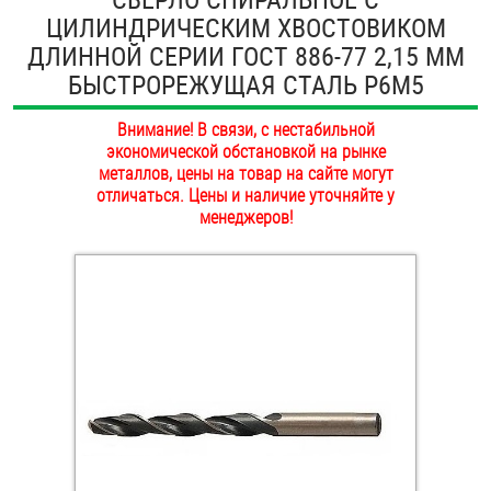
ЦИЛИНДРИЧЕСКИМ ХВОСТОВИКОМ
ОПЛАТА И ДОСТАВКА
Втулки
ДЛИННОЙ СЕРИИ ГОСТ 886-77 2,15 ММ
НАШИ МАГАЗИНЫ
БЫСТРОРЕЖУЩАЯ СТАЛЬ Р6М5
Гайки
Внимание! В связи, с нестабильной
Дюбели
экономической обстановкой на рынке
металлов, цены на товар на сайте могут
Дюймовый крепёж
отличаться. Цены и наличие уточняйте у
менеджеров!
Заклепки (Гайки-Заклепки)
Инструмент
Крюки, кольца с метрической резьбой
Крюки, кольца с шурупной резьбой