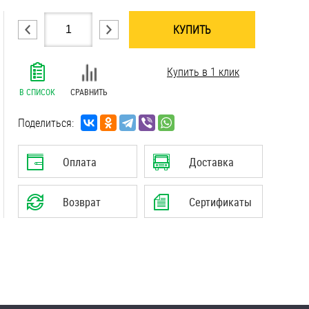
КУПИТЬ
.......................................................................
Купить в 1 клик
.......................................................................
.......................................................................
В СПИСОК
СРАВНИТЬ
.......................................................................
.......................................................................
Поделиться:
Оплата
Доставка
Возврат
Сертификаты