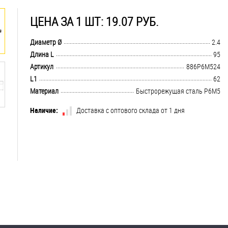
ЦЕНА ЗА 1 ШТ: 19.07 РУБ.
.................................................................................................................................
Диаметр Ø
2.4
.................................................................................................................................
Длина L
95
.................................................................................................................................
Артикул
886Р6М524
.................................................................................................................................
L1
62
.................................................................................................................................
Материал
Быстрорежущая сталь Р6М5
Наличие:
Доставка с оптового склада от 1 дня