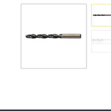
Втулки
Гайки
Дюбели
Дюймовый крепёж
Заклепки (Гайки-Заклепки)
Инструмент
Крюки, кольца с
метрической резьбой
Крюки, кольца с шурупной
резьбой
Оснастка и аксессуары для