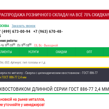
РАСПРОДАЖА РОЗНИЧНОГО СКЛАДА! НА ВСЁ 70% СКИДКА!!
ОСКВА
Заказать звонок
7 (499) 673-00-94
+7 (963) 670-48-
5
ремя работы
00
00
00
00
-Чт 9
-19
Пт 9
-18
Сб, Вс - Выходной
КЛИЕНТЫ
УСЛУГИ
СКИДКИ
ОПТ
верла по металлу
Сверла с цилиндрическим хвостовиком
ГОСТ 886-77
ГОСТ 886-77 2,4 мм
ХВОСТОВИКОМ ДЛИННОЙ СЕРИИ ГОСТ 886-77 2,4 М
ановкой на рынке металлов,
ие уточняйте у менеджеров!