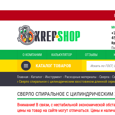
М
+
4
В
Пн
О КОМПАНИИ
КАЛЬКУЛЯТОР
ОТЗЫВЫ
КАТАЛОГ ТОВАРОВ
Товары со скидкой
Главная
Каталог
Инструмент
Расходные материалы
Сверла
С
Сверло спиральное с цилиндрическим хвостовиком длинной серии 
Анкеры
СВЕРЛО СПИРАЛЬНОЕ С ЦИЛИНДРИЧЕСКИМ 
Антивандальный крепёж,
инструмент
Внимание! В связи, с нестабильной экономической обст
цены на товар на сайте могут отличаться. Цены и налич
Болты и винты