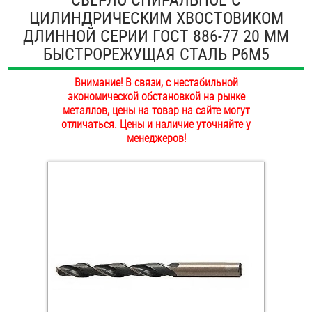
ЦИЛИНДРИЧЕСКИМ ХВОСТОВИКОМ
ОПЛАТА И ДОСТАВКА
Втулки
ДЛИННОЙ СЕРИИ ГОСТ 886-77 20 ММ
НАШИ МАГАЗИНЫ
БЫСТРОРЕЖУЩАЯ СТАЛЬ Р6М5
Гайки
Внимание! В связи, с нестабильной
Дюбели
экономической обстановкой на рынке
металлов, цены на товар на сайте могут
Дюймовый крепёж
отличаться. Цены и наличие уточняйте у
менеджеров!
Заклепки (Гайки-Заклепки)
Инструмент
Крюки, кольца с метрической резьбой
Крюки, кольца с шурупной резьбой