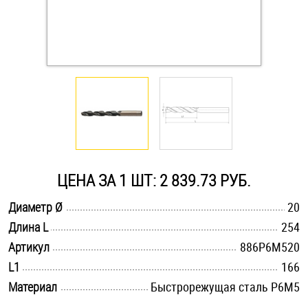
Оснастка и аксессуары для яхт
Пробки
Саморезы и шурупы
Стопорные кольца
ЦЕНА ЗА 1 ШТ: 2 839.73 РУБ.
Такелаж
.............................................................................................................
Диаметр Ø
20
.............................................................................................................
Длина L
254
Хомуты
.............................................................................................................
Артикул
886Р6М520
Шайбы
.............................................................................................................
L1
166
.............................................................................................................
Материал
Быстрорежущая сталь Р6М5
Шпильки