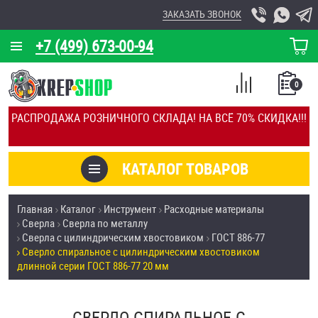
ЗАКАЗАТЬ ЗВОНОК
+7 (499) 673-00-94
КОРЗИНА
О КОМПАНИИ
0
СПИСОК
КАЛЬКУЛЯТОР
СРАВНЕНИЕ
РАСПРОДАЖА РОЗНИЧНОГО СКЛАДА! НА ВСЁ 70% СКИДКА!!!
ПОКУПОК
ОТЗЫВЫ
КАТАЛОГ ТОВАРОВ
КЛИЕНТЫ
Товары со скидкой
Главная
Каталог
Инструмент
Расходные материалы
УСЛУГИ
Сверла
Сверла по металлу
Анкеры
Сверла с цилиндрическим хвостовиком
ГОСТ 886-77
СКИДКИ
Сверло спиральное с цилиндрическим хвостовиком
Антивандальный крепёж, инструмент
длинной серии ГОСТ 886-77 20 мм
ОПТ
ПОКУПАТЕЛЯМ
Болты и винты
СВЕРЛО СПИРАЛЬНОЕ С