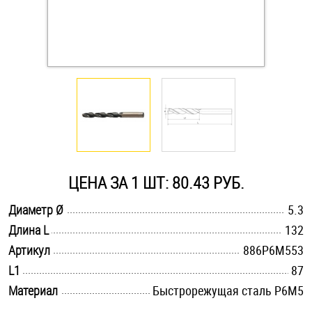
Оснастка и аксессуары для яхт
Пробки
Саморезы и шурупы
Стопорные кольца
ЦЕНА ЗА 1 ШТ: 80.43 РУБ.
Такелаж
.............................................................................................................
Диаметр Ø
5.3
.............................................................................................................
Длина L
132
Хомуты
.............................................................................................................
Артикул
886Р6М553
Шайбы
.............................................................................................................
L1
87
.............................................................................................................
Материал
Быстрорежущая сталь Р6М5
Шпильки