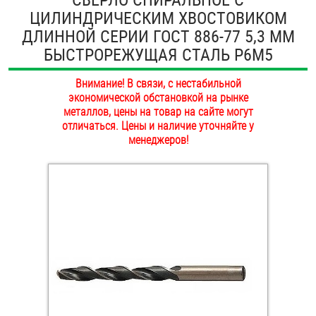
ЦИЛИНДРИЧЕСКИМ ХВОСТОВИКОМ
ОПЛАТА И ДОСТАВКА
Втулки
ДЛИННОЙ СЕРИИ ГОСТ 886-77 5,3 ММ
НАШИ МАГАЗИНЫ
БЫСТРОРЕЖУЩАЯ СТАЛЬ Р6М5
Гайки
Внимание! В связи, с нестабильной
Дюбели
экономической обстановкой на рынке
металлов, цены на товар на сайте могут
Дюймовый крепёж
отличаться. Цены и наличие уточняйте у
менеджеров!
Заклепки (Гайки-Заклепки)
Инструмент
Крюки, кольца с метрической резьбой
Крюки, кольца с шурупной резьбой