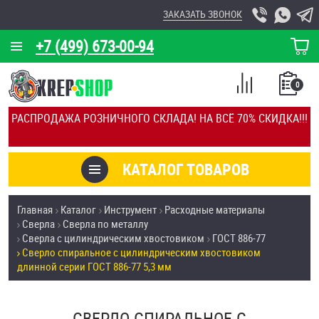
ЗАКАЗАТЬ ЗВОНОК
+7 (499) 673-00-94
КОРЗИНА
О КОМПАНИИ
0
СПИСОК
КАЛЬКУЛЯТОР
СРАВНЕНИЕ
РАСПРОДАЖА РОЗНИЧНОГО СКЛАДА! НА ВСЁ 70% СКИДКА!!!
ПОКУПОК
ОТЗЫВЫ
КАТАЛОГ ТОВАРОВ
КЛИЕНТЫ
Товары со скидкой
Главная
Каталог
Инструмент
Расходные материалы
УСЛУГИ
Сверла
Сверла по металлу
Анкеры
Сверла с цилиндрическим хвостовиком
ГОСТ 886-77
СКИДКИ
Сверло спиральное с цилиндрическим хвостовиком
Антивандальный крепёж, инструмент
длинной серии ГОСТ 886-77 5,3 мм
ОПТ
ПОКУПАТЕЛЯМ
Болты и винты
СВЕРЛО СПИРАЛЬНОЕ С