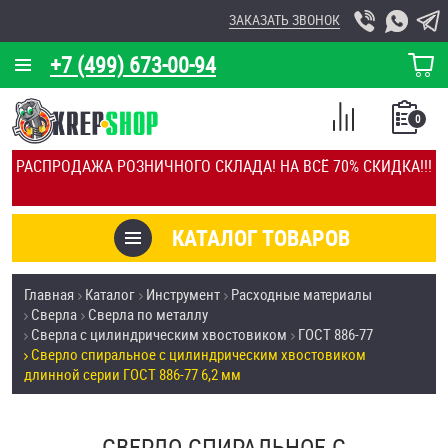
ЗАКАЗАТЬ ЗВОНОК
+7 (499) 673-00-94
КОРЗИНА
О КОМПАНИИ
0
СПИСОК
КАЛЬКУЛЯТОР
СРАВНЕНИЕ
РАСПРОДАЖА РОЗНИЧНОГО СКЛАДА! НА ВСЁ 70% СКИДКА!!!
ПОКУПОК
ОТЗЫВЫ
КАТАЛОГ ТОВАРОВ
КЛИЕНТЫ
Товары со скидкой
Главная
Каталог
Инструмент
Расходные материалы
УСЛУГИ
Сверла
Сверла по металлу
Анкеры
Сверла с цилиндрическим хвостовиком
ГОСТ 886-77
СКИДКИ
Сверло спиральное с цилиндрическим хвостовиком
Антивандальный крепёж, инструмент
длинной серии ГОСТ 886-77 6,2 мм
ОПТ
ПОКУПАТЕЛЯМ
Болты и винты
СВЕРЛО СПИРАЛЬНОЕ С