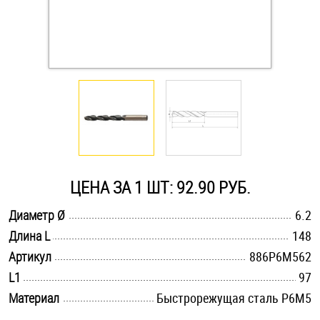
Оснастка и аксессуары для яхт
Пробки
Саморезы и шурупы
Стопорные кольца
ЦЕНА ЗА 1 ШТ: 92.90 РУБ.
Такелаж
.............................................................................................................
Диаметр Ø
6.2
.............................................................................................................
Длина L
148
Хомуты
.............................................................................................................
Артикул
886Р6М562
Шайбы
.............................................................................................................
L1
97
.............................................................................................................
Материал
Быстрорежущая сталь Р6М5
Шпильки