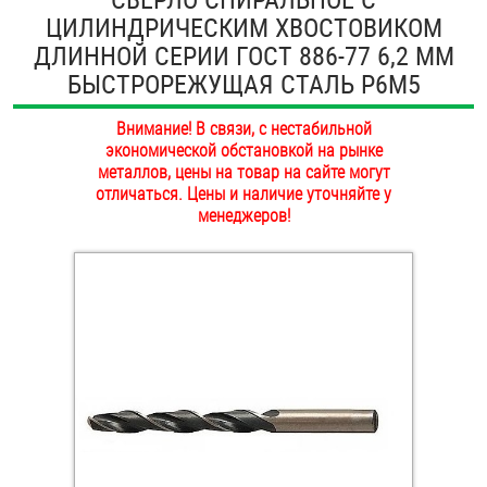
ЦИЛИНДРИЧЕСКИМ ХВОСТОВИКОМ
ОПЛАТА И ДОСТАВКА
Втулки
ДЛИННОЙ СЕРИИ ГОСТ 886-77 6,2 ММ
НАШИ МАГАЗИНЫ
БЫСТРОРЕЖУЩАЯ СТАЛЬ Р6М5
Гайки
Внимание! В связи, с нестабильной
Дюбели
экономической обстановкой на рынке
металлов, цены на товар на сайте могут
Дюймовый крепёж
отличаться. Цены и наличие уточняйте у
менеджеров!
Заклепки (Гайки-Заклепки)
Инструмент
Крюки, кольца с метрической резьбой
Крюки, кольца с шурупной резьбой