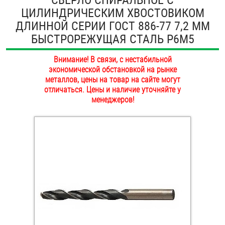
ЦИЛИНДРИЧЕСКИМ ХВОСТОВИКОМ
ОПЛАТА И ДОСТАВКА
Втулки
ДЛИННОЙ СЕРИИ ГОСТ 886-77 7,2 ММ
НАШИ МАГАЗИНЫ
БЫСТРОРЕЖУЩАЯ СТАЛЬ Р6М5
Гайки
Внимание! В связи, с нестабильной
Дюбели
экономической обстановкой на рынке
металлов, цены на товар на сайте могут
Дюймовый крепёж
отличаться. Цены и наличие уточняйте у
менеджеров!
Заклепки (Гайки-Заклепки)
Инструмент
Крюки, кольца с метрической резьбой
Крюки, кольца с шурупной резьбой