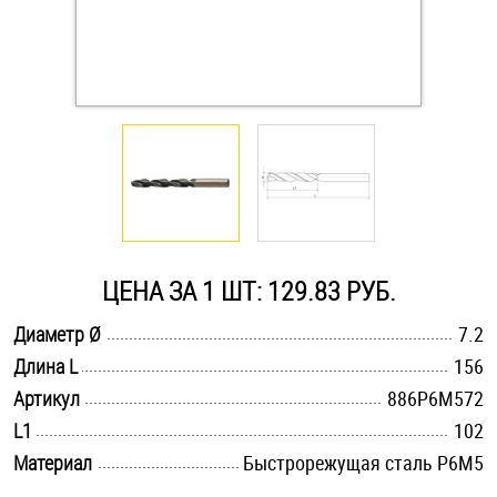
Оснастка и аксессуары для яхт
Пробки
Саморезы и шурупы
Стопорные кольца
ЦЕНА ЗА 1 ШТ: 129.83 РУБ.
Такелаж
.............................................................................................................
Диаметр Ø
7.2
.............................................................................................................
Длина L
156
Хомуты
.............................................................................................................
Артикул
886Р6М572
Шайбы
.............................................................................................................
L1
102
.............................................................................................................
Материал
Быстрорежущая сталь Р6М5
Шпильки