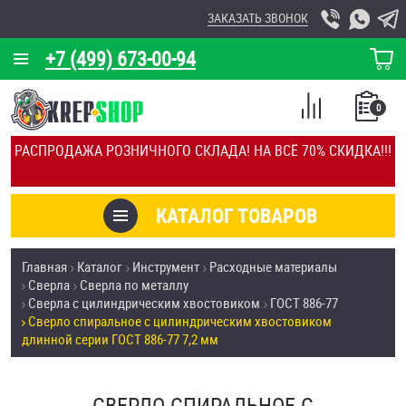
ЗАКАЗАТЬ ЗВОНОК
+7 (499) 673-00-94
КОРЗИНА
О КОМПАНИИ
0
СПИСОК
КАЛЬКУЛЯТОР
СРАВНЕНИЕ
РАСПРОДАЖА РОЗНИЧНОГО СКЛАДА! НА ВСЁ 70% СКИДКА!!!
ПОКУПОК
ОТЗЫВЫ
КАТАЛОГ ТОВАРОВ
КЛИЕНТЫ
Товары со скидкой
Главная
Каталог
Инструмент
Расходные материалы
УСЛУГИ
Сверла
Сверла по металлу
Анкеры
Сверла с цилиндрическим хвостовиком
ГОСТ 886-77
СКИДКИ
Сверло спиральное с цилиндрическим хвостовиком
Антивандальный крепёж, инструмент
длинной серии ГОСТ 886-77 7,2 мм
ОПТ
ПОКУПАТЕЛЯМ
Болты и винты
СВЕРЛО СПИРАЛЬНОЕ С