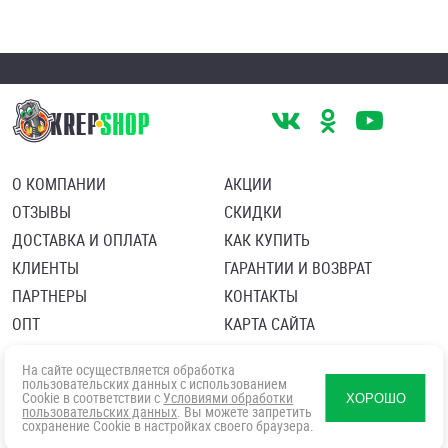
О КОМПАНИИ
АКЦИИ
ОТЗЫВЫ
СКИДКИ
ДОСТАВКА И ОПЛАТА
КАК КУПИТЬ
КЛИЕНТЫ
ГАРАНТИИ И ВОЗВРАТ
ПАРТНЕРЫ
КОНТАКТЫ
ОПТ
КАРТА САЙТА
Пользовательское соглашение
Политика в отношении обработки персональных данных
На сайте осуществляется обработка
Согласие посетителя сайта на обработку персональных данны
пользовательских данных с использованием
Cookie в соответствии с
Условиями обработки
ХОРОШО
пользовательских данных
. Вы можете запретить
сохранение Cookie в настройках своего браузера.