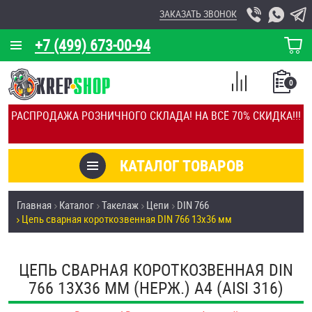
ЗАКАЗАТЬ ЗВОНОК
+7 (499) 673-00-94
КОРЗИНА
О КОМПАНИИ
0
СПИСОК
КАЛЬКУЛЯТОР
СРАВНЕНИЕ
РАСПРОДАЖА РОЗНИЧНОГО СКЛАДА! НА ВСЁ 70% СКИДКА!!!
ПОКУПОК
ОТЗЫВЫ
КАТАЛОГ ТОВАРОВ
КЛИЕНТЫ
Товары со скидкой
Главная
Каталог
Такелаж
Цепи
DIN 766
УСЛУГИ
Цепь сварная короткозвенная DIN 766 13х36 мм
Анкеры
СКИДКИ
Антивандальный крепёж, инструмент
ЦЕПЬ СВАРНАЯ КОРОТКОЗВЕННАЯ DIN
ОПТ
766 13Х36 ММ (НЕРЖ.) A4 (AISI 316)
ПОКУПАТЕЛЯМ
Болты и винты