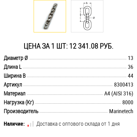
Оснастка и аксессуары для яхт
Пробки
ЦЕНА ЗА 1 ШТ: 12 341.08 РУБ.
Саморезы и шурупы
.............................................................................................................
Диаметр Ø
13
.............................................................................................................
Длина L
36
Стопорные кольца
.............................................................................................................
Ширина B
44
.............................................................................................................
Артикул
8300413
Такелаж
.............................................................................................................
Материал
A4 (AISI 316)
.............................................................................................................
Нагрузка (Кг)
8000
Хомуты
.............................................................................................................
Производитель
Marinetech
Шайбы
Наличие:
Доставка с оптового склада от 1 дня
Шпильки