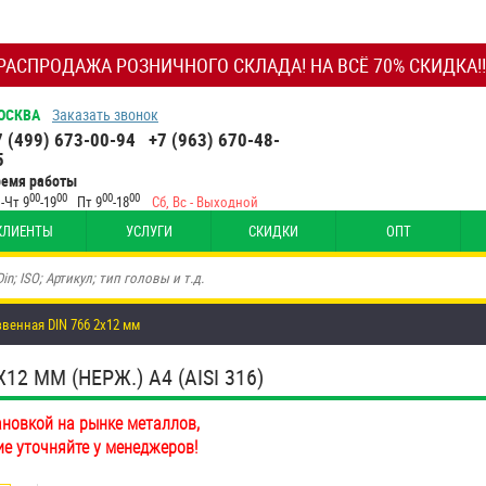
РАСПРОДАЖА РОЗНИЧНОГО СКЛАДА! НА ВСЁ 70% СКИДКА!!
ОСКВА
Заказать звонок
7 (499) 673-00-94
+7 (963) 670-48-
5
ремя работы
00
00
00
00
-Чт 9
-19
Пт 9
-18
Сб, Вс - Выходной
КЛИЕНТЫ
УСЛУГИ
СКИДКИ
ОПТ
венная DIN 766 2х12 мм
2 ММ (НЕРЖ.) A4 (AISI 316)
ановкой на рынке металлов,
ие уточняйте у менеджеров!