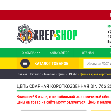
М
+
4
В
Пн
О КОМПАНИИ
КАЛЬКУЛЯТОР
ОТЗЫВЫ
КАТАЛОГ ТОВАРОВ
Товары со скидкой
Главная
Каталог
Такелаж
Цепи
DIN 766
Цепь сварная короткоз
Анкеры
ЦЕПЬ СВАРНАЯ КОРОТКОЗВЕННАЯ DIN 766 2Х1
Антивандальный крепёж,
Внимание! В связи, с нестабильной экономической обст
инструмент
цены на товар на сайте могут отличаться. Цены и налич
Болты и винты