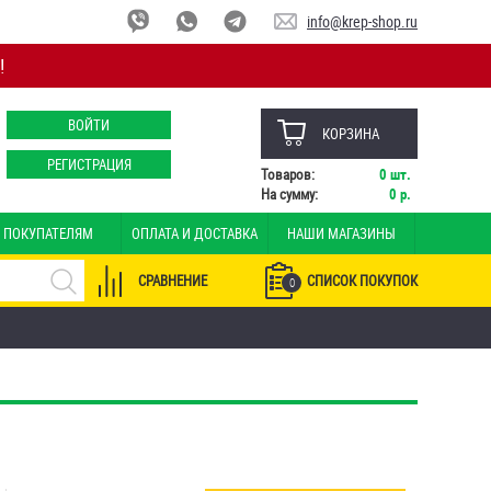
info@krep-shop.ru
!
ВОЙТИ
КОРЗИНА
РЕГИСТРАЦИЯ
Товаров:
0
шт.
На сумму:
0
р.
ПОКУПАТЕЛЯМ
ОПЛАТА И ДОСТАВКА
НАШИ МАГАЗИНЫ
СРАВНЕНИЕ
СПИСОК ПОКУПОК
0