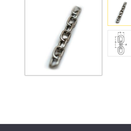
Втулки
Гайки
Дюбели
Дюймовый крепёж
Заклепки (Гайки-Заклепки)
Инструмент
Крюки, кольца с
метрической резьбой
Крюки, кольца с шурупной
резьбой
Оснастка и аксессуары для