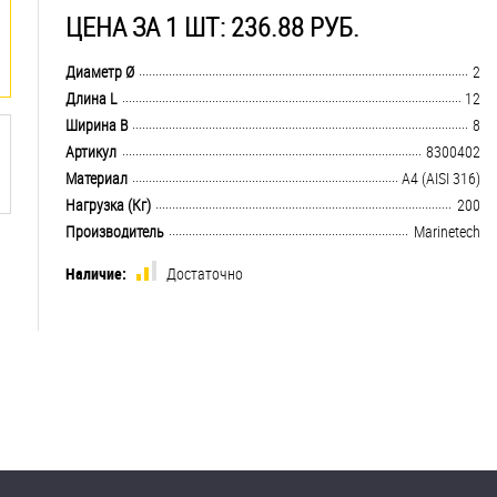
ЦЕНА ЗА 1 ШТ: 236.88 РУБ.
.................................................................................................................................
Диаметр Ø
2
.................................................................................................................................
Длина L
12
.................................................................................................................................
Ширина B
8
.................................................................................................................................
Артикул
8300402
.................................................................................................................................
Материал
A4 (AISI 316)
.................................................................................................................................
Нагрузка (Кг)
200
.................................................................................................................................
Производитель
Marinetech
Наличие:
Достаточно