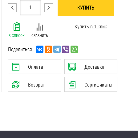
КУПИТЬ
.......................................................................
Купить в 1 клик
.......................................................................
.......................................................................
В СПИСОК
СРАВНИТЬ
.......................................................................
.......................................................................
Поделиться:
.......................................................................
.......................................................................
Оплата
Доставка
Возврат
Сертификаты