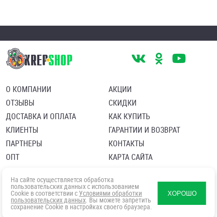
О КОМПАНИИ
АКЦИИ
ОТЗЫВЫ
СКИДКИ
ДОСТАВКА И ОПЛАТА
КАК КУПИТЬ
КЛИЕНТЫ
ГАРАНТИИ И ВОЗВРАТ
ПАРТНЕРЫ
КОНТАКТЫ
ОПТ
КАРТА САЙТА
Пользовательское соглашение
Политика в отношении обработки персональных данных
На сайте осуществляется обработка
Согласие посетителя сайта на обработку персональных данны
пользовательских данных с использованием
Cookie в соответствии с
Условиями обработки
ХОРОШО
пользовательских данных
. Вы можете запретить
сохранение Cookie в настройках своего браузера.