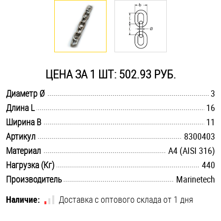
Оснастка и аксессуары для яхт
Пробки
ЦЕНА ЗА 1 ШТ: 502.93 РУБ.
Саморезы и шурупы
.............................................................................................................
Диаметр Ø
3
.............................................................................................................
Длина L
16
Стопорные кольца
.............................................................................................................
Ширина B
11
.............................................................................................................
Артикул
8300403
Такелаж
.............................................................................................................
Материал
A4 (AISI 316)
.............................................................................................................
Нагрузка (Кг)
440
Хомуты
.............................................................................................................
Производитель
Marinetech
Шайбы
Наличие:
Доставка с оптового склада от 1 дня
Шпильки