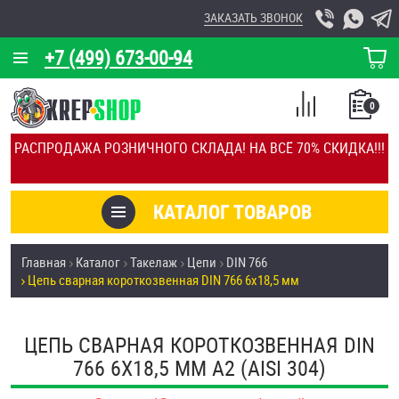
ЗАКАЗАТЬ ЗВОНОК
+7 (499) 673-00-94
КОРЗИНА
О КОМПАНИИ
0
СПИСОК
КАЛЬКУЛЯТОР
СРАВНЕНИЕ
РАСПРОДАЖА РОЗНИЧНОГО СКЛАДА! НА ВСЁ 70% СКИДКА!!!
ПОКУПОК
ОТЗЫВЫ
КАТАЛОГ ТОВАРОВ
КЛИЕНТЫ
Товары со скидкой
Главная
Каталог
Такелаж
Цепи
DIN 766
УСЛУГИ
Цепь сварная короткозвенная DIN 766 6х18,5 мм
Анкеры
СКИДКИ
Антивандальный крепёж, инструмент
ЦЕПЬ СВАРНАЯ КОРОТКОЗВЕННАЯ DIN
ОПТ
766 6Х18,5 ММ А2 (AISI 304)
ПОКУПАТЕЛЯМ
Болты и винты