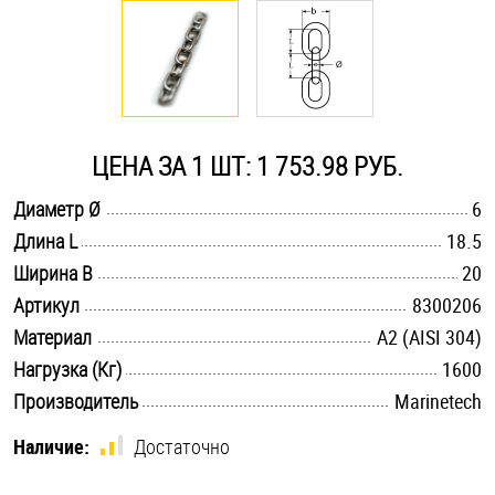
Оснастка и аксессуары для яхт
Пробки
ЦЕНА ЗА 1 ШТ: 1 753.98 РУБ.
Саморезы и шурупы
.............................................................................................................
Диаметр Ø
6
.............................................................................................................
Длина L
18.5
Стопорные кольца
.............................................................................................................
Ширина B
20
.............................................................................................................
Артикул
8300206
Такелаж
.............................................................................................................
Материал
А2 (AISI 304)
.............................................................................................................
Нагрузка (Кг)
1600
Хомуты
.............................................................................................................
Производитель
Marinetech
Шайбы
Наличие:
Достаточно
Шпильки