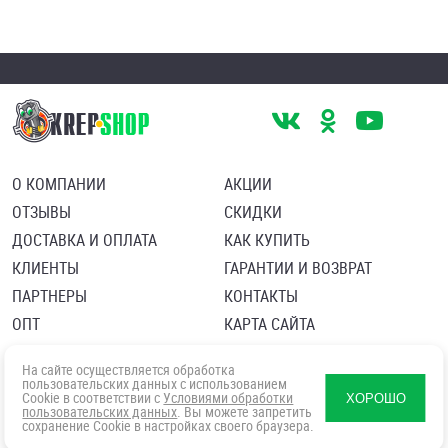
О КОМПАНИИ
АКЦИИ
ОТЗЫВЫ
СКИДКИ
ДОСТАВКА И ОПЛАТА
КАК КУПИТЬ
КЛИЕНТЫ
ГАРАНТИИ И ВОЗВРАТ
ПАРТНЕРЫ
КОНТАКТЫ
ОПТ
КАРТА САЙТА
Пользовательское соглашение
Политика в отношении обработки персональных данных
На сайте осуществляется обработка
Согласие посетителя сайта на обработку персональных данны
пользовательских данных с использованием
Cookie в соответствии с
Условиями обработки
ХОРОШО
пользовательских данных
. Вы можете запретить
сохранение Cookie в настройках своего браузера.