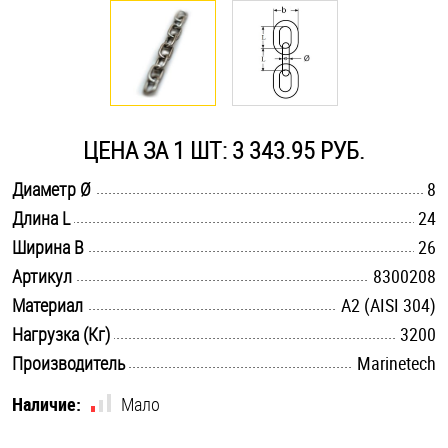
Оснастка и аксессуары для яхт
Пробки
ЦЕНА ЗА 1 ШТ: 3 343.95 РУБ.
Саморезы и шурупы
.............................................................................................................
Диаметр Ø
8
.............................................................................................................
Длина L
24
Стопорные кольца
.............................................................................................................
Ширина B
26
.............................................................................................................
Артикул
8300208
Такелаж
.............................................................................................................
Материал
А2 (AISI 304)
.............................................................................................................
Нагрузка (Кг)
3200
Хомуты
.............................................................................................................
Производитель
Marinetech
Шайбы
Наличие:
Мало
Шпильки