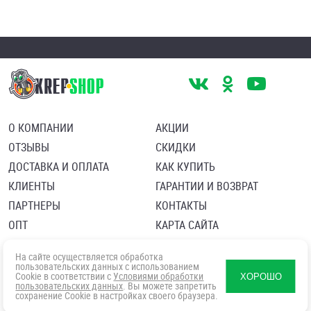
О КОМПАНИИ
АКЦИИ
ОТЗЫВЫ
СКИДКИ
ДОСТАВКА И ОПЛАТА
КАК КУПИТЬ
КЛИЕНТЫ
ГАРАНТИИ И ВОЗВРАТ
ПАРТНЕРЫ
КОНТАКТЫ
ОПТ
КАРТА САЙТА
Пользовательское соглашение
Политика в отношении обработки персональных данных
На сайте осуществляется обработка
Согласие посетителя сайта на обработку персональных данны
пользовательских данных с использованием
Cookie в соответствии с
Условиями обработки
ХОРОШО
пользовательских данных
. Вы можете запретить
сохранение Cookie в настройках своего браузера.