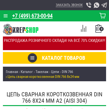
ЗАКАЗАТЬ ЗВОНОК
+7 (499) 673-00-94
КОРЗИНА
О КОМПАНИИ
0
СПИСОК
КАЛЬКУЛЯТОР
СРАВНЕНИЕ
РАСПРОДАЖА РОЗНИЧНОГО СКЛАДА! НА ВСЁ 70% СКИДКА!!!
ПОКУПОК
ОТЗЫВЫ
КАТАЛОГ ТОВАРОВ
КЛИЕНТЫ
Товары со скидкой
Главная
Каталог
Такелаж
Цепи
DIN 766
УСЛУГИ
Цепь сварная короткозвенная DIN 766 8х24 мм
Анкеры
СКИДКИ
Антивандальный крепёж, инструмент
ЦЕПЬ СВАРНАЯ КОРОТКОЗВЕННАЯ DIN
ОПТ
766 8Х24 ММ А2 (AISI 304)
ПОКУПАТЕЛЯМ
Болты и винты