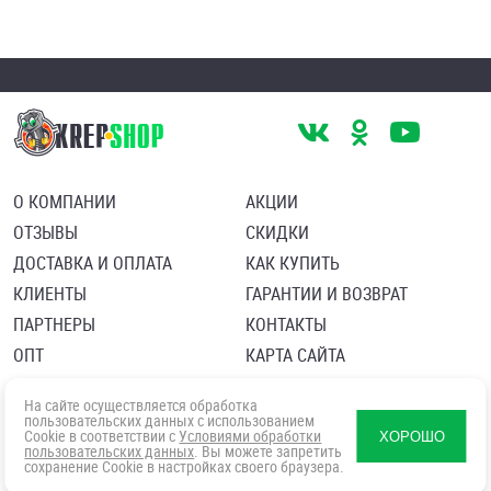
О КОМПАНИИ
АКЦИИ
ОТЗЫВЫ
СКИДКИ
ДОСТАВКА И ОПЛАТА
КАК КУПИТЬ
КЛИЕНТЫ
ГАРАНТИИ И ВОЗВРАТ
ПАРТНЕРЫ
КОНТАКТЫ
ОПТ
КАРТА САЙТА
Пользовательское соглашение
Политика в отношении обработки персональных данных
На сайте осуществляется обработка
Согласие посетителя сайта на обработку персональных данны
пользовательских данных с использованием
Cookie в соответствии с
Условиями обработки
ХОРОШО
пользовательских данных
. Вы можете запретить
сохранение Cookie в настройках своего браузера.