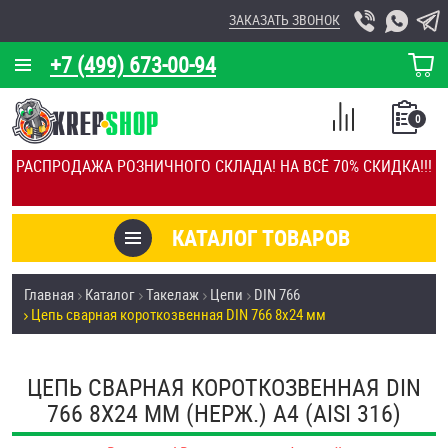
ЗАКАЗАТЬ ЗВОНОК
+7 (499) 673-00-94
КОРЗИНА
О КОМПАНИИ
0
СПИСОК
КАЛЬКУЛЯТОР
СРАВНЕНИЕ
РАСПРОДАЖА РОЗНИЧНОГО СКЛАДА! НА ВСЁ 70% СКИДКА!!!
ПОКУПОК
ОТЗЫВЫ
КАТАЛОГ ТОВАРОВ
КЛИЕНТЫ
Товары со скидкой
Главная
Каталог
Такелаж
Цепи
DIN 766
УСЛУГИ
Цепь сварная короткозвенная DIN 766 8х24 мм
Анкеры
СКИДКИ
Антивандальный крепёж, инструмент
ЦЕПЬ СВАРНАЯ КОРОТКОЗВЕННАЯ DIN
ОПТ
766 8Х24 ММ (НЕРЖ.) A4 (AISI 316)
ПОКУПАТЕЛЯМ
Болты и винты