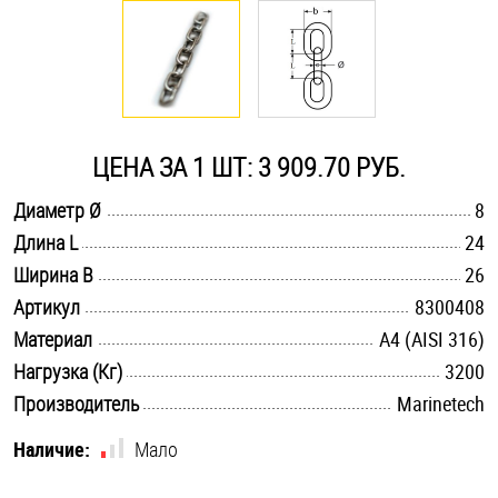
Оснастка и аксессуары для яхт
Пробки
ЦЕНА ЗА 1 ШТ: 3 909.70 РУБ.
Саморезы и шурупы
.............................................................................................................
Диаметр Ø
8
.............................................................................................................
Длина L
24
Стопорные кольца
.............................................................................................................
Ширина B
26
.............................................................................................................
Артикул
8300408
Такелаж
.............................................................................................................
Материал
A4 (AISI 316)
.............................................................................................................
Нагрузка (Кг)
3200
Хомуты
.............................................................................................................
Производитель
Marinetech
Шайбы
Наличие:
Мало
Шпильки