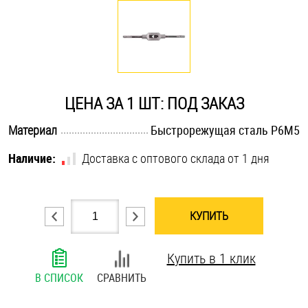
Оснастка и аксессуары для яхт
Пробки
ЦЕНА ЗА 1 ШТ: ПОД ЗАКАЗ
Саморезы и шурупы
.............................................................................................................
Материал
Быстрорежущая сталь Р6М5
Стопорные кольца
Наличие:
Доставка с оптового склада от 1 дня
Такелаж
КУПИТЬ
Хомуты
Купить в 1 клик
Шайбы
В СПИСОК
СРАВНИТЬ
Шпильки