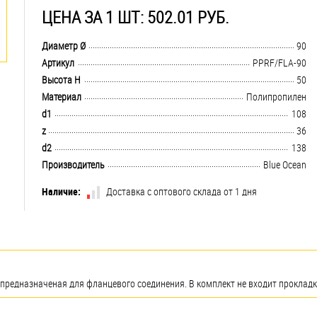
ЦЕНА ЗА 1 ШТ: 502.01 РУБ.
.................................................................................................................................
Диаметр Ø
90
.................................................................................................................................
Артикул
PPRF/FLA-90
.................................................................................................................................
Высота H
50
.................................................................................................................................
Материал
Полипропилен
.................................................................................................................................
d1
108
.................................................................................................................................
z
36
.................................................................................................................................
d2
138
.................................................................................................................................
Производитель
Blue Ocean
Наличие:
Доставка с оптового склада от 1 дня
 предназначеная для фланцевого соединения. В комплект не входит прокладк