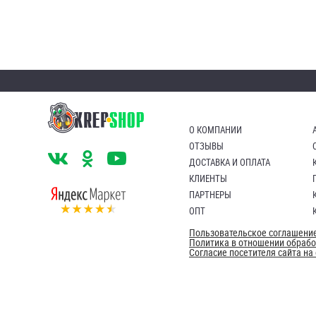
яхт
Пробки
Саморезы и шурупы
Стопорные кольца
О КОМПАНИИ
Такелаж
ОТЗЫВЫ
ДОСТАВКА И ОПЛАТА
Хомуты
КЛИЕНТЫ
ПАРТНЕРЫ
Шайбы
ОПТ
Шпильки
Пользовательское соглашени
Политика в отношении обраб
Согласие посетителя сайта н
Шплинты
Штифты и пальцы