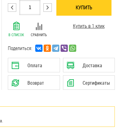
КУПИТЬ
.......................................................................
Купить в 1 клик
.......................................................................
.......................................................................
В СПИСОК
СРАВНИТЬ
.......................................................................
.......................................................................
Поделиться:
.......................................................................
.......................................................................
Оплата
Доставка
.......................................................................
Возврат
Сертификаты
а.