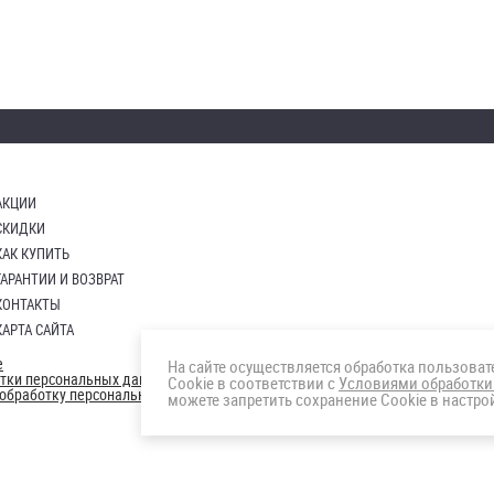
АКЦИИ
СКИДКИ
КАК КУПИТЬ
ГАРАНТИИ И ВОЗВРАТ
КОНТАКТЫ
КАРТА САЙТА
е
На сайте осуществляется обработка пользова
отки персональных данных
Cookie в соответствии с
Условиями обработки
а обработку персональных данны
можете запретить сохранение Cookie в настрой