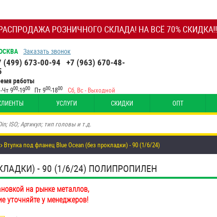
РАСПРОДАЖА РОЗНИЧНОГО СКЛАДА! НА ВСЁ 70% СКИДКА!!
ОСКВА
Заказать звонок
7 (499) 673-00-94
+7 (963) 670-48-
5
ремя работы
00
00
00
00
-Чт 9
-19
Пт 9
-18
Сб, Вс - Выходной
КЛИЕНТЫ
УСЛУГИ
СКИДКИ
ОПТ
Втулка под фланец Blue Ocean (без прокладки) - 90 (1/6/24)
ЛАДКИ) - 90 (1/6/24) ПОЛИПРОПИЛЕН
ановкой на рынке металлов,
ие уточняйте у менеджеров!