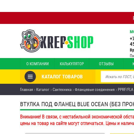
М
+
4
В
Пн
О КОМПАНИИ
КАЛЬКУЛЯТОР
ОТЗЫВЫ
КАТАЛОГ ТОВАРОВ
Товары со скидкой
Главная
Каталог
Сантехника
Фланцевые соединения
PPRF/FLA
Анкеры
ВТУЛКА ПОД ФЛАНЕЦ BLUE OCEAN (БЕЗ ПРОК
Антивандальный крепёж,
Внимание! В связи, с нестабильной экономической обст
инструмент
цены на товар на сайте могут отличаться. Цены и налич
Болты и винты