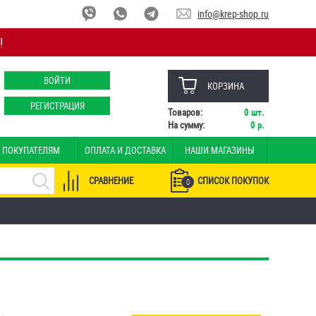
info@krep-shop.ru
!
ВОЙТИ
КОРЗИНА
РЕГИСТРАЦИЯ
Товаров:
0
шт.
На сумму:
0
р.
ПОКУПАТЕЛЯМ
ОПЛАТА И ДОСТАВКА
НАШИ МАГАЗИНЫ
СРАВНЕНИЕ
СПИСОК ПОКУПОК
0