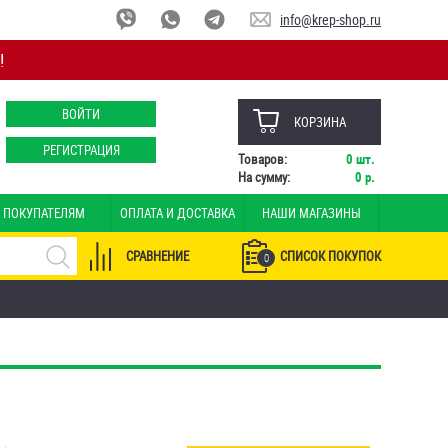
info@krep-shop.ru
!
ВОЙТИ
КОРЗИНА
РЕГИСТРАЦИЯ
Товаров:
0
шт.
На сумму:
0
р.
ПОКУПАТЕЛЯМ
ОПЛАТА И ДОСТАВКА
НАШИ МАГАЗИНЫ
СРАВНЕНИЕ
СПИСОК ПОКУПОК
0