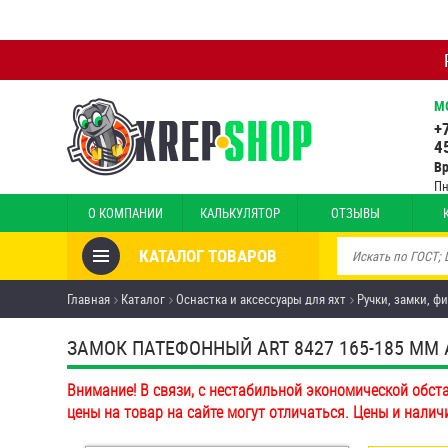
М
+
4
В
Пн
О КОМПАНИИ
КАЛЬКУЛЯТОР
ОТЗЫВЫ
КАТАЛОГ ТОВАРОВ
Товары со скидкой
Главная
Каталог
Оснастка и аксессуары для яхт
Ручки, замки, ф
Анкеры
ЗАМОК ПАТЕФОННЫЙ ART 8427 165-185 ММ А2
Антивандальный крепёж,
Внимание! В связи, с нестабильной экономической обст
инструмент
цены на товар на сайте могут отличаться. Цены и налич
Болты и винты