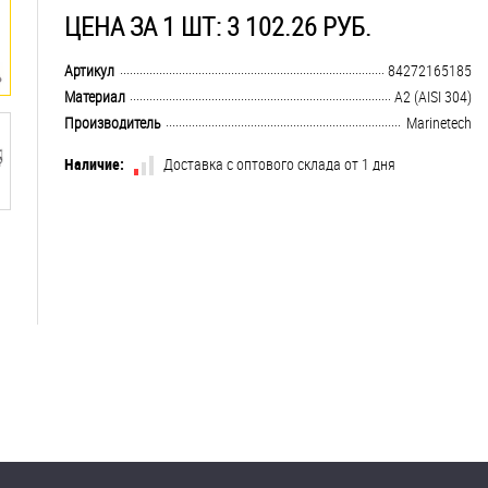
ЦЕНА ЗА 1 ШТ: 3 102.26 РУБ.
.................................................................................................................................
Артикул
84272165185
.................................................................................................................................
Материал
А2 (AISI 304)
.................................................................................................................................
Производитель
Marinetech
Наличие:
Доставка с оптового склада от 1 дня