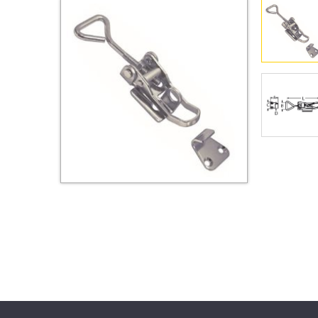
Втулки
Гайки
Дюбели
Дюймовый крепёж
Заклепки (Гайки-Заклепки)
Инструмент
Крюки, кольца с
метрической резьбой
Крюки, кольца с шурупной
резьбой
Оснастка и аксессуары для