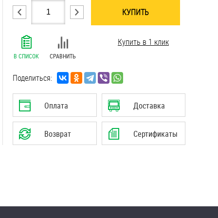
КУПИТЬ
.......................................................................
Купить в 1 клик
.......................................................................
.......................................................................
В СПИСОК
СРАВНИТЬ
Поделиться:
Оплата
Доставка
Возврат
Сертификаты