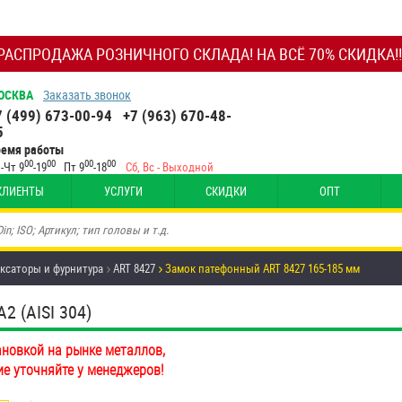
РАСПРОДАЖА РОЗНИЧНОГО СКЛАДА! НА ВСЁ 70% СКИДКА!!
ОСКВА
Заказать звонок
7 (499) 673-00-94
+7 (963) 670-48-
5
ремя работы
00
00
00
00
-Чт 9
-19
Пт 9
-18
Сб, Вс - Выходной
КЛИЕНТЫ
УСЛУГИ
СКИДКИ
ОПТ
иксаторы и фурнитура
ART 8427
Замок патефонный ART 8427 165-185 мм
 (AISI 304)
ановкой на рынке металлов,
ие уточняйте у менеджеров!