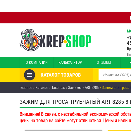
М
+
4
В
Пн
О КОМПАНИИ
КАЛЬКУЛЯТОР
ОТЗЫВЫ
КАТАЛОГ ТОВАРОВ
Товары со скидкой
Главная
Каталог
Такелаж
Зажимы
ART 8285
Зажим для троса 
Анкеры
ЗАЖИМ ДЛЯ ТРОСА ТРУБЧАТЫЙ ART 8285 8
Антивандальный крепёж,
Внимание! В связи, с нестабильной экономической обст
инструмент
цены на товар на сайте могут отличаться. Цены и налич
Болты и винты