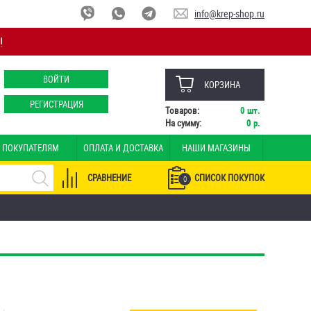
info@krep-shop.ru
!
ВОЙТИ
КОРЗИНА
РЕГИСТРАЦИЯ
Товаров:
0
шт.
На сумму:
0
р.
ПОКУПАТЕЛЯМ
ОПЛАТА И ДОСТАВКА
НАШИ МАГАЗИНЫ
СРАВНЕНИЕ
СПИСОК ПОКУПОК
0