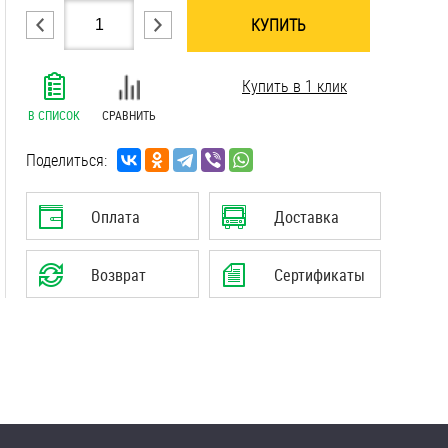
КУПИТЬ
.......................................................................
Купить в 1 клик
.......................................................................
.......................................................................
В СПИСОК
СРАВНИТЬ
.......................................................................
.......................................................................
Поделиться:
.......................................................................
.......................................................................
Оплата
Доставка
.......................................................................
Возврат
Сертификаты