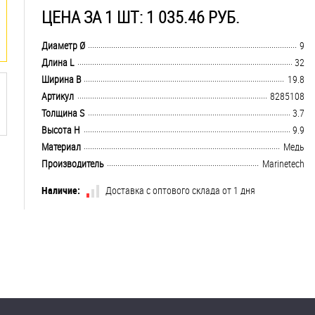
ЦЕНА ЗА 1 ШТ: 1 035.46 РУБ.
.................................................................................................................................
Диаметр Ø
9
.................................................................................................................................
Длина L
32
.................................................................................................................................
Ширина B
19.8
.................................................................................................................................
Артикул
8285108
.................................................................................................................................
Толщина S
3.7
.................................................................................................................................
Высота H
9.9
.................................................................................................................................
Материал
Медь
.................................................................................................................................
Производитель
Marinetech
Наличие:
Доставка с оптового склада от 1 дня