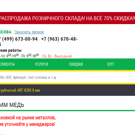
РАСПРОДАЖА РОЗНИЧНОГО СКЛАДА! НА ВСЁ 70% СКИДКА!!
ОСКВА
Заказать звонок
7 (499) 673-00-94
+7 (963) 670-48-
5
ремя работы
00
00
00
00
-Чт 9
-19
Пт 9
-18
Сб, Вс - Выходной
КЛИЕНТЫ
УСЛУГИ
СКИДКИ
ОПТ
трубчатый ART 8285 8 мм
 ММ МЕДЬ
ановкой на рынке металлов,
ие уточняйте у менеджеров!