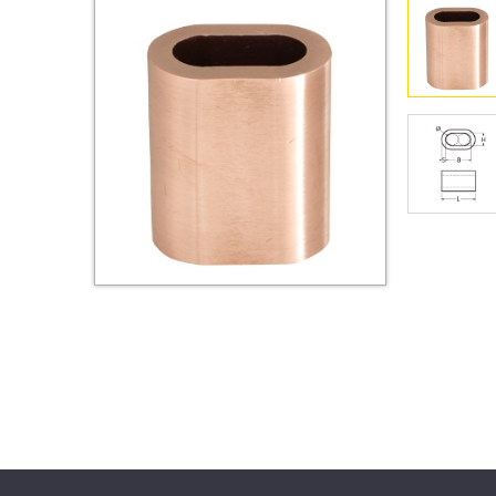
Втулки
Гайки
Дюбели
Дюймовый крепёж
Заклепки (Гайки-Заклепки)
Инструмент
Крюки, кольца с
метрической резьбой
Крюки, кольца с шурупной
резьбой
Оснастка и аксессуары для