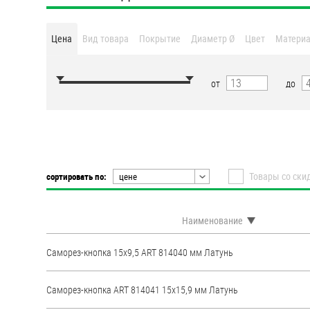
Втулки
Цена
Вид товара
Покрытие
Диаметр Ø
Цвет
Матери
Гайки
Дюбели
от
до
Дюймовый крепёж
Заклепки (Гайки-Заклепки)
Товары со ски
сортировать по:
цене
Инструмент
цене
наименованию
Крюки, кольца с
Наименование
метрической резьбой
популярности
рейтингу
Саморез-кнопка 15х9,5 ART 814040 мм Латунь
Крюки, кольца с шурупной
резьбой
Саморез-кнопка ART 814041 15х15,9 мм Латунь
Оснастка и аксессуары для