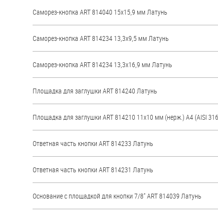
яхт
Саморез-кнопка ART 814040 15х15,9 мм Латунь
Пробки
Саморез-кнопка ART 814234 13,3х9,5 мм Латунь
Саморезы и шурупы
Саморез-кнопка ART 814234 13,3х16,9 мм Латунь
Стопорные кольца
Площадка для заглушки ART 814240 Латунь
Такелаж
Площадка для заглушки ART 814210 11х10 мм (нерж.) A4 (AISI 316
Хомуты
Шайбы
Ответная часть кнопки ART 814233 Латунь
Шпильки
Ответная часть кнопки ART 814231 Латунь
Шплинты
Штифты и пальцы
Основание с площадкой для кнопки 7/8" ART 814039 Латунь