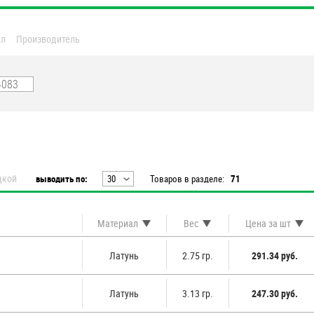
ал
Производитель
дкой
выводить по:
30
Товаров в разделе:
71
20
30
Материал
Вес
Цена за шт
40
50
Латунь
2.75 гр.
291.34 руб.
60
Латунь
3.13 гр.
247.30 руб.