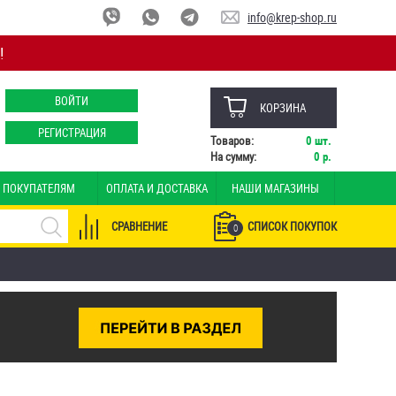
info@krep-shop.ru
!
ВОЙТИ
КОРЗИНА
РЕГИСТРАЦИЯ
Товаров:
0
шт.
На сумму:
0
р.
ПОКУПАТЕЛЯМ
ОПЛАТА И ДОСТАВКА
НАШИ МАГАЗИНЫ
СРАВНЕНИЕ
СПИСОК ПОКУПОК
0