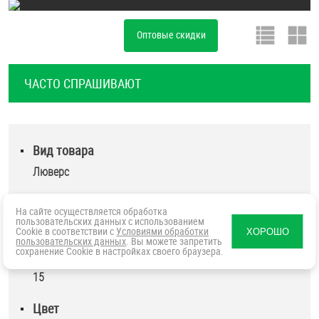
ОПЛАТА И ДОСТАВКА
Втулки
Оптовые скидки
НАШИ МАГАЗИНЫ
Гайки
ЧАСТО СПРАШИВАЮТ
Дюбели
Дюймовый крепёж
Вид товара
Люверс
Заклепки (Гайки-Заклепки)
Покрытие
На сайте осуществляется обработка
Инструмент
пользовательских данных с использованием
никель
хром
Cookie в соответствии с
Условиями обработки
ХОРОШО
пользовательских данных
. Вы можете запретить
сохранение Cookie в настройках своего браузера.
Крюки, кольца с метрической резьбой
Диаметр Ø
15
Крюки, кольца с шурупной резьбой
Цвет