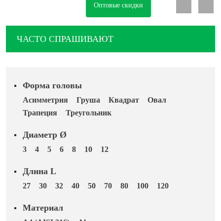
Оптовые скидки
ОПЛАТА И ДОСТАВКА
Втулки
НАШИ МАГАЗИНЫ
ЧАСТО СПРАШИВАЮТ
Гайки
Дюбели
Форма головы
Дюймовый крепёж
Асимметрия
Груша
Квадрат
Овал
Трапеция
Треугольник
Заклепки (Гайки-Заклепки)
Диаметр Ø
3
4
5
6
8
10
12
Инструмент
Длина L
Крюки, кольца с метрической резьбой
27
30
32
40
50
70
80
100
120
Материал
Крюки, кольца с шурупной резьбой