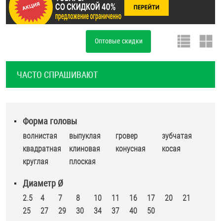
ОПЛАТА И ДОСТАВКА
Втулки
НАШИ МАГАЗИНЫ
Оптовые скидки
Гайки
Дюбели
ЧАСТО СПРАШИВАЮТ
Дюймовый крепёж
Заклепки (Гайки-Заклепки)
Форма головы
волнистая
выпуклая
гровер
зубчатая
квадратная
клиновая
конусная
косая
Инструмент
круглая
плоская
Крюки, кольца с метрической резьбой
Диаметр Ø
2.5
4
7
8
10
11
16
17
20
21
Крюки, кольца с шурупной резьбой
25
27
29
30
34
37
40
50