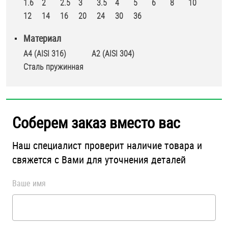
1.6
2
2.5
3
3.5
4
5
6
8
10
Шплинты
12
14
16
20
24
30
36
Штифты и пальцы
Материал
A4 (AISI 316)
А2 (AISI 304)
Стaль пружинная
Соберем заказ вместо вас
Наш специалист проверит наличие товара и
свяжется с Вами для уточнения деталей
Ваше имя