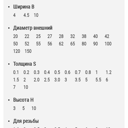
Ширина B
Оснастка и аксессуары для яхт
4
4.5
10
Диаметр внешний
Пробки
20
22
25
27
28
32
38
40
42
50
52
55
56
62
65
80
90
100
Саморезы и шурупы
120
150
Толщина S
Стопорные кольца
0.1
0.2
0.3
0.4
0.5
0.6
0.7
0.8
1
1.2
1.5
2
2.0
2.5
3.0
3
3.5
5
5.5
6
Такелаж
7
10
Хомуты
Высота H
3
5
10
Шайбы
Для резьбы
Шпильки