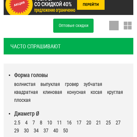
ОПЛАТА И ДОСТАВКА
Втулки
НАШИ МАГАЗИНЫ
Оптовые скидки
Гайки
Дюбели
ЧАСТО СПРАШИВАЮТ
Дюймовый крепёж
Заклепки (Гайки-Заклепки)
Форма головы
волнистая
выпуклая
гровер
зубчатая
квадратная
клиновая
конусная
косая
круглая
Инструмент
плоская
Крюки, кольца с метрической резьбой
Диаметр Ø
2.5
4
7
8
10
11
16
17
20
21
25
27
Крюки, кольца с шурупной резьбой
29
30
34
37
40
50