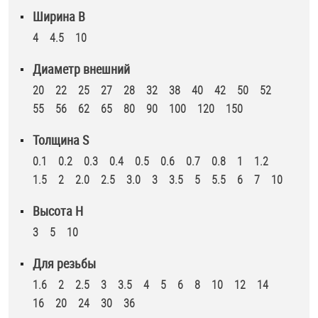
Ширина B
Оснастка и аксессуары для яхт
4
4.5
10
Диаметр внешний
Пробки
20
22
25
27
28
32
38
40
42
50
52
55
56
62
65
80
90
100
120
150
Саморезы и шурупы
Толщина S
Стопорные кольца
0.1
0.2
0.3
0.4
0.5
0.6
0.7
0.8
1
1.2
1.5
2
2.0
2.5
3.0
3
3.5
5
5.5
6
7
10
Такелаж
Высота H
3
5
10
Хомуты
Для резьбы
Шайбы
1.6
2
2.5
3
3.5
4
5
6
8
10
12
14
16
20
24
30
36
Шпильки