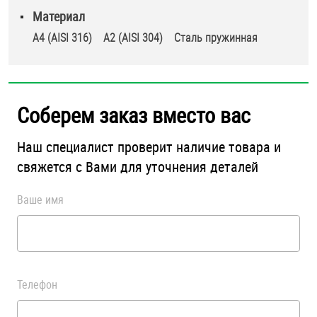
Материал
Шплинты
A4 (AISI 316)
А2 (AISI 304)
Стaль пружинная
Штифты и пальцы
Соберем заказ вместо вас
Наш специалист проверит наличие товара и
свяжется с Вами для уточнения деталей
Ваше имя
Телефон