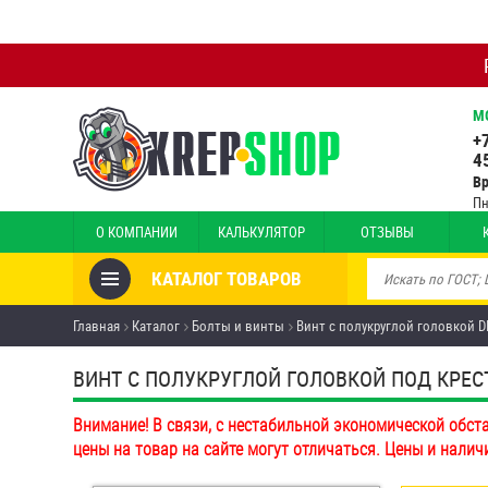
М
+
4
В
Пн
О КОМПАНИИ
КАЛЬКУЛЯТОР
ОТЗЫВЫ
КАТАЛОГ ТОВАРОВ
Товары со скидкой
Главная
Каталог
Болты и винты
Винт с полукруглой головкой DI
Анкеры
ВИНТ С ПОЛУКРУГЛОЙ ГОЛОВКОЙ ПОД КРЕСТОО
Антивандальный крепёж,
Внимание! В связи, с нестабильной экономической обст
инструмент
цены на товар на сайте могут отличаться. Цены и налич
Болты и винты