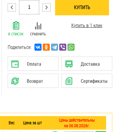
КУПИТЬ
.......................................................................
Купить в 1 клик
.......................................................................
.......................................................................
В СПИСОК
СРАВНИТЬ
.......................................................................
.......................................................................
Поделиться:
.......................................................................
.......................................................................
Оплата
Доставка
.......................................................................
.......................................................................
Возврат
Сертификаты
.......................................................................
Цены действительны
Вес
Цена за шт
на 06.08.2026г.