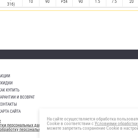
10
90
Pz4
90
1.5
7.5
20
316)
АКЦИИ
СКИДКИ
КАК КУПИТЬ
ГАРАНТИИ И ВОЗВРАТ
КОНТАКТЫ
КАРТА САЙТА
На сайте осуществляется обработка пользова
е
Cookie в соответствии с
Условиями обработки
отки персональных данных
можете запретить сохранение Cookie в настрой
а обработку персональных данны