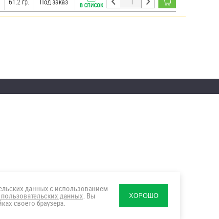
61.2 гр.
Под заказ
В СПИСОК
тельских данных с использованием
 пользовательских данных
. Вы
ХОРОШО
ках своего браузера.