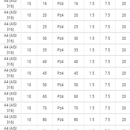
A4 (AISI
10
16
Pz4
16
1.5
7.5
20
316)
A4 (AISI
10
20
Pz4
20
1.5
7.5
20
316)
A4 (AISI
10
25
Pz4
25
1.5
7.5
20
316)
A4 (AISI
10
30
Pz4
30
1.5
7.5
20
316)
A4 (AISI
10
35
Pz4
35
1.5
7.5
20
316)
A4 (AISI
10
40
Pz4
40
1.5
7.5
20
316)
A4 (AISI
10
45
Pz4
45
1.5
7.5
20
316)
A4 (AISI
10
50
Pz4
50
1.5
7.5
20
316)
A4 (AISI
10
60
Pz4
60
1.5
7.5
20
316)
A4 (AISI
10
70
Pz4
70
1.5
7.5
20
316)
A4 (AISI
10
80
Pz4
80
1.5
7.5
20
316)
A4 (AISI