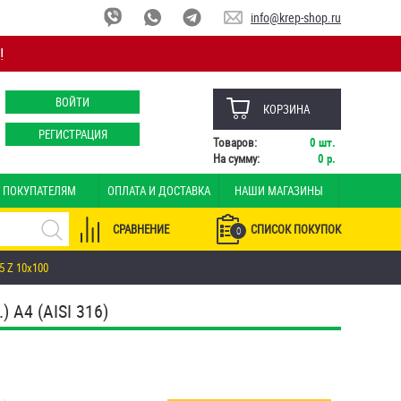
info@krep-shop.ru
!
ВОЙТИ
КОРЗИНА
РЕГИСТРАЦИЯ
Товаров:
0
шт.
На сумму:
0
р.
ПОКУПАТЕЛЯМ
ОПЛАТА И ДОСТАВКА
НАШИ МАГАЗИНЫ
СРАВНЕНИЕ
СПИСОК ПОКУПОК
0
5 Z 10х100
A4 (AISI 316)