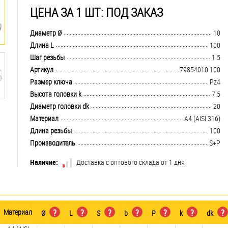
ЦЕНА ЗА 1 ШТ: ПОД ЗАКАЗ
.................................................................................................................................
Диаметр Ø
10
.................................................................................................................................
Длина L
100
.................................................................................................................................
Шаг резьбы
1.5
.................................................................................................................................
Артикул
79854010 100
.................................................................................................................................
Размер ключа
Pz4
.................................................................................................................................
Высота головки k
7.5
.................................................................................................................................
Диаметр головки dk
20
.................................................................................................................................
Материал
A4 (AISI 316)
.................................................................................................................................
Длина резьбы
100
.................................................................................................................................
Производитель
S+P
Наличие:
Доставка с оптового склада от 1 дня
Материал
?
?
?
?
?
?
?
Ø
L
S
b
P
k
dk