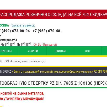
РАСПРОДАЖА РОЗНИЧНОГО СКЛАДА! НА ВСЁ 70% СКИДКА!!
ОСКВА
Заказать звонок
7 (499) 673-00-94
+7 (963) 670-48-
5
ремя работы
00
00
00
00
-Чт 9
-19
Пт 9
-18
Сб, Вс - Выходной
КЛИЕНТЫ
УСЛУГИ
СКИДКИ
ОПТ
N 7985 Z
Винт с полукруглой головкой под крестообразную отвертку PZ DIN 798
БРАЗНУЮ ОТВЕРТКУ PZ DIN 7985 Z 10Х100 (НЕРЖ.) 
ановкой на рынке металлов,
ие уточняйте у менеджеров!