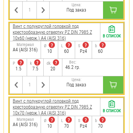
Цена:
Под заказ
Винт с полукруглой головкой под
крестообразную отвертку PZ DIN 7985 Z
В СПИСОК
10х60 (нерж.) A4 (AISI 316)
Материал
?
?
?
?
Ø
L
S
b
A4 (AISI 316)
10
60
Pz4
60
Вес:
?
?
?
P
k
dk
46.2 гр.
1.5
7.5
20
Цена:
Под заказ
Винт с полукруглой головкой под
крестообразную отвертку PZ DIN 7985 Z
В СПИСОК
10х70 (нерж.) A4 (AISI 316)
Материал
?
?
?
?
Ø
L
S
b
A4 (AISI 316)
10
70
Pz4
70