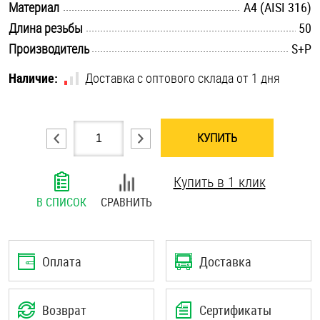
.............................................................................................................
Материал
A4 (AISI 316)
Шплинты
.............................................................................................................
Длина резьбы
50
.............................................................................................................
Производитель
S+P
Штифты и пальцы
Наличие:
Доставка с оптового склада от 1 дня
КУПИТЬ
Купить в 1 клик
В СПИСОК
СРАВНИТЬ
Оплата
Доставка
Возврат
Сертификаты