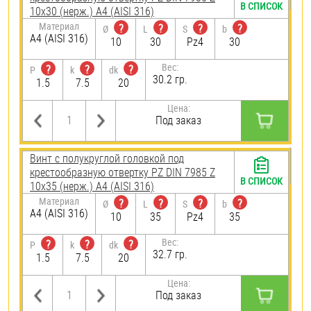
В СПИСОК
10х30 (нерж.) A4 (AISI 316)
Материал
?
?
?
?
Ø
L
S
b
A4 (AISI 316)
10
30
Pz4
30
Вес:
?
?
?
P
k
dk
30.2 гр.
1.5
7.5
20
Цена:
Под заказ
Винт с полукруглой головкой под
крестообразную отвертку PZ DIN 7985 Z
В СПИСОК
10х35 (нерж.) A4 (AISI 316)
Материал
?
?
?
?
Ø
L
S
b
A4 (AISI 316)
10
35
Pz4
35
Вес:
?
?
?
P
k
dk
32.7 гр.
1.5
7.5
20
Цена:
Под заказ