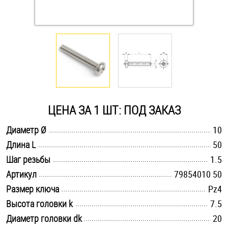
Оснастка и аксессуары для яхт
Пробки
Саморезы и шурупы
ЦЕНА ЗА 1 ШТ: ПОД ЗАКАЗ
Стопорные кольца
.............................................................................................................
Диаметр Ø
10
.............................................................................................................
Длина L
50
Такелаж
.............................................................................................................
Шаг резьбы
1.5
Хомуты
.............................................................................................................
Артикул
79854010 50
.............................................................................................................
Размер ключа
Pz4
Шайбы
.............................................................................................................
Высота головки k
7.5
.............................................................................................................
Диаметр головки dk
Шпильки
20