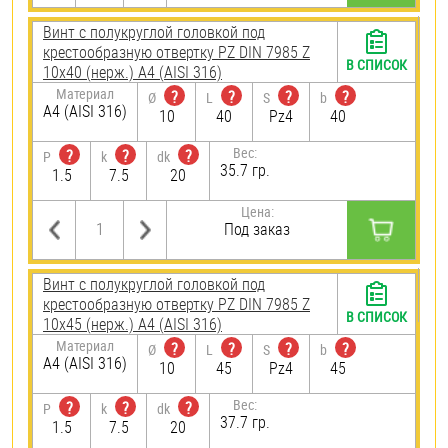
Винт с полукруглой головкой под
крестообразную отвертку PZ DIN 7985 Z
В СПИСОК
10х40 (нерж.) A4 (AISI 316)
Материал
?
?
?
?
Ø
L
S
b
A4 (AISI 316)
10
40
Pz4
40
Вес:
?
?
?
P
k
dk
35.7 гр.
1.5
7.5
20
Цена:
Под заказ
Винт с полукруглой головкой под
крестообразную отвертку PZ DIN 7985 Z
В СПИСОК
10х45 (нерж.) A4 (AISI 316)
Материал
?
?
?
?
Ø
L
S
b
A4 (AISI 316)
10
45
Pz4
45
Вес:
?
?
?
P
k
dk
37.7 гр.
1.5
7.5
20