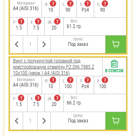
Материал
?
?
?
?
Ø
L
S
b
A4 (AISI 316)
10
90
Pz4
90
Вес:
?
?
?
P
k
dk
61.2 гр.
1.5
7.5
20
Цена:
Под заказ
Винт с полукруглой головкой под
крестообразную отвертку PZ DIN 7985 Z
В СПИСОК
10х100 (нерж.) A4 (AISI 316)
Материал
?
?
?
?
Ø
L
S
b
A4 (AISI 316)
10
100
Pz4
100
Вес:
?
?
?
P
k
dk
66.2 гр.
1.5
7.5
20
Цена:
Под заказ