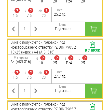
10
20
Pz4
20
Вес:
?
?
?
P
k
dk
25.2 гр.
1.5
7.5
20
Цена:
Под заказ
Винт с полукруглой головкой под
крестообразную отвертку PZ DIN 7985 Z
В СПИСОК
10х25 (нерж.) A4 (AISI 316)
Материал
?
?
?
?
Ø
L
S
b
A4 (AISI 316)
10
25
Pz4
25
Вес:
?
?
?
P
k
dk
27.7 гр.
1.5
7.5
20
Цена:
Под заказ
Винт с полукруглой головкой под
крестообразную отвертку PZ DIN 7985 Z