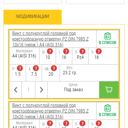
МОДИФИКАЦИИ
Винт с полукруглой головкой под
крестообразную отвертку PZ DIN 7985 Z
В СПИСОК
10х16 (нерж.) A4 (AISI 316)
Материал
?
?
?
?
Ø
L
S
b
A4 (AISI 316)
10
16
Pz4
16
Вес:
?
?
?
P
k
dk
23.2 гр.
1.5
7.5
20
Цена:
Под заказ
Винт с полукруглой головкой под
крестообразную отвертку PZ DIN 7985 Z
В СПИСОК
10х20 (нерж.) A4 (AISI 316)
Материал
?
?
?
?
Ø
L
S
b
A4 (AISI 316)