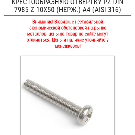
КРЕСТООБРАЗНУЮ ОТВЕРТКУ PZ DIN
ОПЛАТА И ДОСТАВКА
7985 Z 10Х50 (НЕРЖ.) A4 (AISI 316)
Втулки
НАШИ МАГАЗИНЫ
Внимание! В связи, с нестабильной
Гайки
экономической обстановкой на рынке
металлов, цены на товар на сайте могут
Дюбели
отличаться. Цены и наличие уточняйте у
менеджеров!
Дюймовый крепёж
Заклепки (Гайки-Заклепки)
Инструмент
Крюки, кольца с метрической резьбой
Крюки, кольца с шурупной резьбой