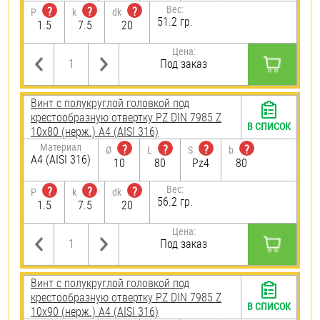
Вес:
?
?
?
P
k
dk
51.2 гр.
1.5
7.5
20
Цена:
Под заказ
Винт с полукруглой головкой под
крестообразную отвертку PZ DIN 7985 Z
В СПИСОК
10х80 (нерж.) A4 (AISI 316)
Материал
?
?
?
?
Ø
L
S
b
A4 (AISI 316)
10
80
Pz4
80
Вес:
?
?
?
P
k
dk
56.2 гр.
1.5
7.5
20
Цена:
Под заказ
Винт с полукруглой головкой под
крестообразную отвертку PZ DIN 7985 Z
В СПИСОК
10х90 (нерж.) A4 (AISI 316)