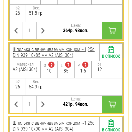
b2
Вес:
26
51.8 гр.
Цена:
364р. 93коп.
Шпилька c ввинчиваемым концом ~1,25d
DIN 939 10х85 мм А2 (AISI 304)
В СПИСОК
Материал
b1
?
?
?
Ø
L
P
А2 (AISI 304)
12
10
85
1.5
b2
Вес:
26
54.9 гр.
Цена:
421р. 94коп.
Шпилька c ввинчиваемым концом ~1,25d
DIN 939 10х90 мм А2 (AISI 304)
В СПИСОК