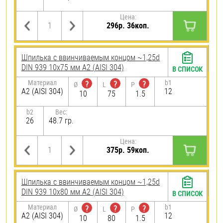
Цена:
296р. 36коп.
Шпилька c ввинчиваемым концом ~1,25d
DIN 939 10х75 мм А2 (AISI 304)
В СПИСОК
Материал
b1
?
?
?
Ø
L
P
А2 (AISI 304)
12
10
75
1.5
b2
Вес:
26
48.7 гр.
Цена:
375р. 59коп.
Шпилька c ввинчиваемым концом ~1,25d
DIN 939 10х80 мм А2 (AISI 304)
В СПИСОК
Материал
b1
?
?
?
Ø
L
P
А2 (AISI 304)
12
10
80
1.5