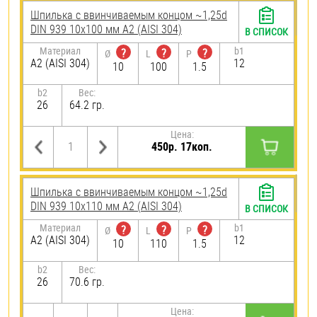
Шпилька c ввинчиваемым концом ~1,25d
DIN 939 10х100 мм А2 (AISI 304)
В СПИСОК
Материал
b1
?
?
?
Ø
L
P
А2 (AISI 304)
12
10
100
1.5
b2
Вес:
26
64.2 гр.
Цена:
450р. 17коп.
Шпилька c ввинчиваемым концом ~1,25d
DIN 939 10х110 мм А2 (AISI 304)
В СПИСОК
Материал
b1
?
?
?
Ø
L
P
А2 (AISI 304)
12
10
110
1.5
b2
Вес:
26
70.6 гр.
Цена: