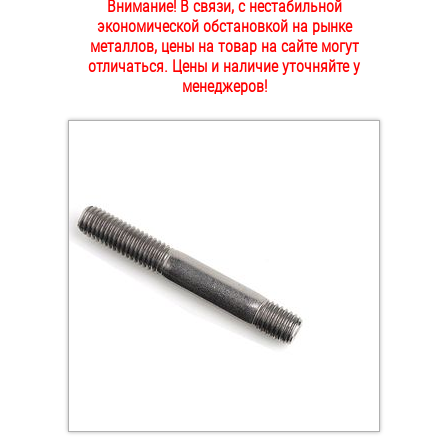
Внимание! В связи, с нестабильной
ОПЛАТА И ДОСТАВКА
экономической обстановкой на рынке
Втулки
металлов, цены на товар на сайте могут
отличаться. Цены и наличие уточняйте у
НАШИ МАГАЗИНЫ
Гайки
менеджеров!
Дюбели
Дюймовый крепёж
Заклепки (Гайки-Заклепки)
Инструмент
Крюки, кольца с метрической резьбой
Крюки, кольца с шурупной резьбой