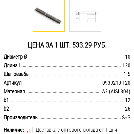
Оснастка и аксессуары для яхт
Пробки
ЦЕНА ЗА 1 ШТ: 533.29 РУБ.
Саморезы и шурупы
.............................................................................................................
Диаметр Ø
10
.............................................................................................................
Длина L
120
Стопорные кольца
.............................................................................................................
Шаг резьбы
1.5
.............................................................................................................
Артикул
0939210 120
Такелаж
.............................................................................................................
Материал
А2 (AISI 304)
.............................................................................................................
b1
12
Хомуты
.............................................................................................................
b2
26
Шайбы
.............................................................................................................
Производитель
S+P
Шпильки
Наличие:
Доставка с оптового склада от 1 дня