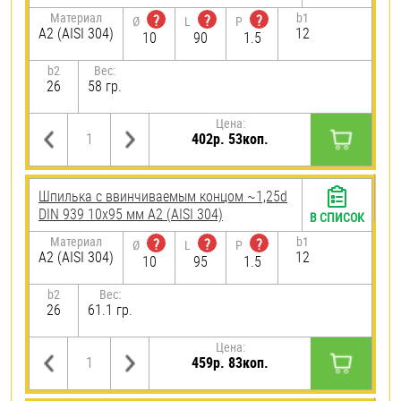
Материал
b1
?
?
?
Ø
L
P
А2 (AISI 304)
12
10
90
1.5
b2
Вес:
26
58 гр.
Цена:
402р. 53коп.
Шпилька c ввинчиваемым концом ~1,25d
DIN 939 10х95 мм А2 (AISI 304)
В СПИСОК
Материал
b1
?
?
?
Ø
L
P
А2 (AISI 304)
12
10
95
1.5
b2
Вес:
26
61.1 гр.
Цена:
459р. 83коп.