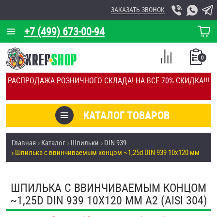
ЗАКАЗАТЬ ЗВОНОК
+7 (499) 673-00-94
КОРЗИНА
О КОМПАНИИ
0
СПИСОК
КАЛЬКУЛЯТОР
СРАВНЕНИЕ
РАСПРОДАЖА РОЗНИЧНОГО СКЛАДА! НА ВСЁ 70% СКИДКА!!!
ПОКУПОК
ОТЗЫВЫ
КАТАЛОГ ТОВАРОВ
КЛИЕНТЫ
Товары со скидкой
Главная
Каталог
Шпильки
DIN 939
УСЛУГИ
Шпилька c ввинчиваемым концом ~1,25d DIN 939 10х120 мм
Анкеры
СКИДКИ
Антивандальный крепёж, инструмент
ШПИЛЬКА C ВВИНЧИВАЕМЫМ КОНЦОМ
ОПТ
~1,25D DIN 939 10Х120 ММ А2 (AISI 304)
ПОКУПАТЕЛЯМ
Болты и винты