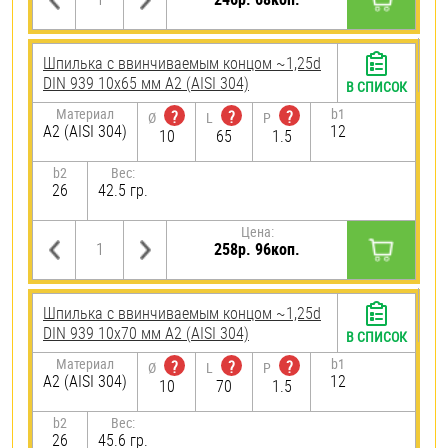
Шпилька c ввинчиваемым концом ~1,25d
DIN 939 10х65 мм А2 (AISI 304)
В СПИСОК
Материал
b1
?
?
?
Ø
L
P
А2 (AISI 304)
12
10
65
1.5
b2
Вес:
26
42.5 гр.
Цена:
258р. 96коп.
Шпилька c ввинчиваемым концом ~1,25d
DIN 939 10х70 мм А2 (AISI 304)
В СПИСОК
Материал
b1
?
?
?
Ø
L
P
А2 (AISI 304)
12
10
70
1.5
b2
Вес:
26
45.6 гр.