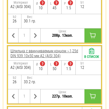
Материал
b1
?
?
?
Ø
L
P
А2 (AISI 304)
12
10
45
1.5
b2
Вес:
26
30.1 гр.
Цена:
208р. 13коп.
Шпилька c ввинчиваемым концом ~1,25d
DIN 939 10х50 мм А2 (AISI 304)
В СПИСОК
Материал
b1
?
?
?
Ø
L
P
А2 (AISI 304)
12
10
50
1.5
b2
Вес:
26
33.2 гр.
Цена:
227р. 10коп.