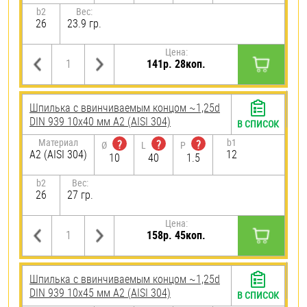
b2
Вес:
26
23.9 гр.
Цена:
141р. 28коп.
Шпилька c ввинчиваемым концом ~1,25d
DIN 939 10х40 мм А2 (AISI 304)
В СПИСОК
Материал
b1
?
?
?
Ø
L
P
А2 (AISI 304)
12
10
40
1.5
b2
Вес:
26
27 гр.
Цена:
158р. 45коп.
Шпилька c ввинчиваемым концом ~1,25d
DIN 939 10х45 мм А2 (AISI 304)
В СПИСОК