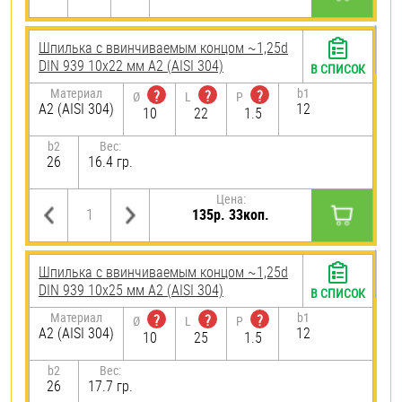
Шпилька c ввинчиваемым концом ~1,25d
DIN 939 10х22 мм А2 (AISI 304)
В СПИСОК
Материал
b1
?
?
?
Ø
L
P
А2 (AISI 304)
12
10
22
1.5
b2
Вес:
26
16.4 гр.
Цена:
135р. 33коп.
Шпилька c ввинчиваемым концом ~1,25d
DIN 939 10х25 мм А2 (AISI 304)
В СПИСОК
Материал
b1
?
?
?
Ø
L
P
А2 (AISI 304)
12
10
25
1.5
b2
Вес:
26
17.7 гр.