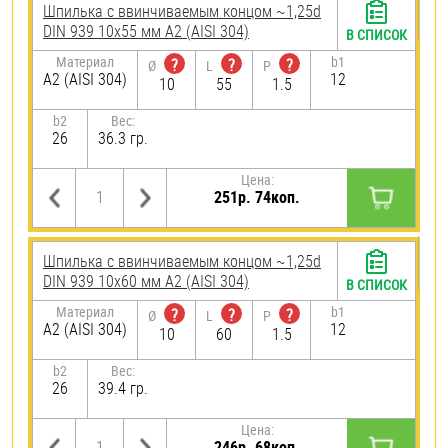
Шпилька c ввинчиваемым концом ~1,25d
DIN 939 10х55 мм А2 (AISI 304)
В СПИСОК
Материал
b1
?
?
?
Ø
L
P
А2 (AISI 304)
12
10
55
1.5
b2
Вес:
26
36.3 гр.
Цена:
251р. 74коп.
Шпилька c ввинчиваемым концом ~1,25d
DIN 939 10х60 мм А2 (AISI 304)
В СПИСОК
Материал
b1
?
?
?
Ø
L
P
А2 (AISI 304)
12
10
60
1.5
b2
Вес:
26
39.4 гр.
Цена:
246р. 68коп.