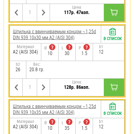
Цена:
117р. 47коп.
Шпилька c ввинчиваемым концом ~1,25d
DIN 939 10х30 мм А2 (AISI 304)
В СПИСОК
Материал
b1
?
?
?
Ø
L
P
А2 (AISI 304)
12
10
30
1.5
b2
Вес:
26
20.8 гр.
Цена:
128р. 86коп.
Шпилька c ввинчиваемым концом ~1,25d
DIN 939 10х35 мм А2 (AISI 304)
В СПИСОК
Материал
b1
?
?
?
Ø
L
P
А2 (AISI 304)
12
10
35
1.5