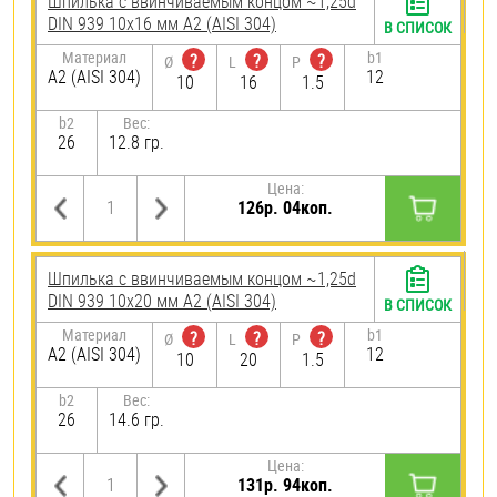
Шпилька c ввинчиваемым концом ~1,25d
DIN 939 10х16 мм А2 (AISI 304)
В СПИСОК
Материал
b1
?
?
?
Ø
L
P
А2 (AISI 304)
12
10
16
1.5
b2
Вес:
26
12.8 гр.
Цена:
126р. 04коп.
Шпилька c ввинчиваемым концом ~1,25d
DIN 939 10х20 мм А2 (AISI 304)
В СПИСОК
Материал
b1
?
?
?
Ø
L
P
А2 (AISI 304)
12
10
20
1.5
b2
Вес:
26
14.6 гр.
Цена:
131р. 94коп.