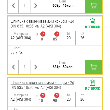
Цена:
603р. 46коп.
Шпилька c ввинчиваемым концом ~2d
DIN 835 10х85 мм А2 (AISI 304)
В СПИСОК
Материал
b1
b2
?
?
Ø
L
А2 (AISI 304)
20
26
10
85
Вес:
58.7 гр.
Цена:
631р. 50коп.
Шпилька c ввинчиваемым концом ~2d
DIN 835 10х90 мм А2 (AISI 304)
В СПИСОК
Материал
b1
b2
?
?
Ø
L
А2 (AISI 304)
20
26
10
90
Вес: