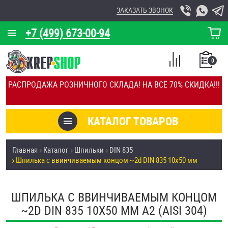
ЗАКАЗАТЬ ЗВОНОК
+7 (499) 673-00-94
КОРЗИНА
О КОМПАНИИ
0
СПИСОК
КАЛЬКУЛЯТОР
СРАВНЕНИЕ
РАСПРОДАЖА РОЗНИЧНОГО СКЛАДА! НА ВСЁ 70% СКИДКА!!!
ПОКУПОК
ОТЗЫВЫ
КАТАЛОГ ТОВАРОВ
КЛИЕНТЫ
Товары со скидкой
Главная
Каталог
Шпильки
DIN 835
УСЛУГИ
Шпилька c ввинчиваемым концом ~2d DIN 835 10х50 мм
Анкеры
СКИДКИ
Антивандальный крепёж, инструмент
ШПИЛЬКА C ВВИНЧИВАЕМЫМ КОНЦОМ
ОПТ
~2D DIN 835 10Х50 ММ А2 (AISI 304)
ПОКУПАТЕЛЯМ
Болты и винты