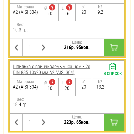
Материал
b1
b2
?
?
Ø
L
А2 (AISI 304)
20
9,2
10
16
Вес:
15.3 гр.
Цена:
216р. 95коп.
Шпилька c ввинчиваемым концом ~2d
DIN 835 10х20 мм А2 (AISI 304)
В СПИСОК
Материал
b1
b2
?
?
Ø
L
А2 (AISI 304)
20
13,2
10
20
Вес:
18.4 гр.
Цена:
223р. 65коп.