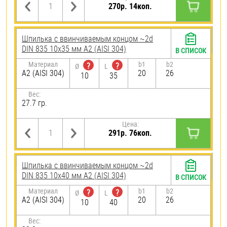
270р. 14коп.
Шпилька c ввинчиваемым концом ~2d
DIN 835 10х35 мм А2 (AISI 304)
В СПИСОК
Материал
b1
b2
?
?
Ø
L
А2 (AISI 304)
20
26
10
35
Вес:
27.7 гр.
Цена:
291р. 76коп.
Шпилька c ввинчиваемым концом ~2d
DIN 835 10х40 мм А2 (AISI 304)
В СПИСОК
Материал
b1
b2
?
?
Ø
L
А2 (AISI 304)
20
26
10
40
Вес: