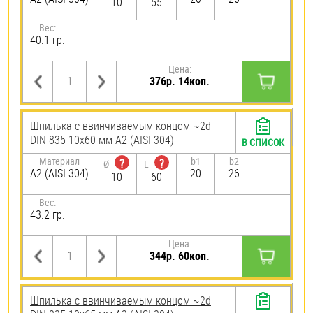
10
55
Вес:
40.1 гр.
Цена:
376р. 14коп.
Шпилька c ввинчиваемым концом ~2d
DIN 835 10х60 мм А2 (AISI 304)
В СПИСОК
Материал
b1
b2
?
?
Ø
L
А2 (AISI 304)
20
26
10
60
Вес:
43.2 гр.
Цена:
344р. 60коп.
Шпилька c ввинчиваемым концом ~2d