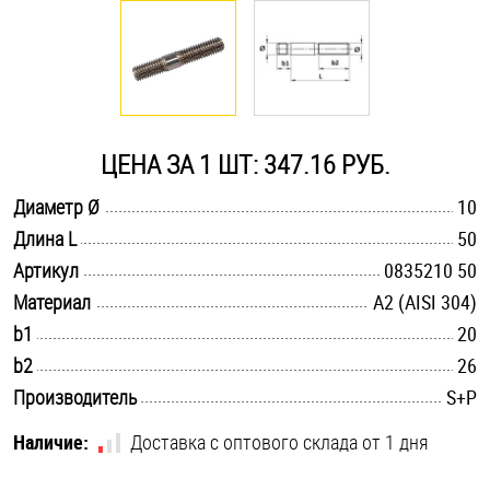
Оснастка и аксессуары для яхт
Пробки
ЦЕНА ЗА 1 ШТ: 347.16 РУБ.
Саморезы и шурупы
.............................................................................................................
Диаметр Ø
10
.............................................................................................................
Длина L
50
Стопорные кольца
.............................................................................................................
Артикул
0835210 50
.............................................................................................................
Материал
А2 (AISI 304)
Такелаж
.............................................................................................................
b1
20
.............................................................................................................
b2
26
Хомуты
.............................................................................................................
Производитель
S+P
Шайбы
Наличие:
Доставка с оптового склада от 1 дня
Шпильки