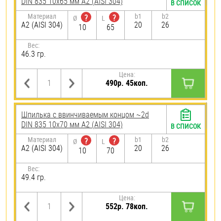
DIN 835 10х65 мм А2 (AISI 304)
В СПИСОК
Материал
b1
b2
?
?
Ø
L
А2 (AISI 304)
20
26
10
65
Вес:
46.3 гр.
Цена:
490р. 45коп.
Шпилька c ввинчиваемым концом ~2d
DIN 835 10х70 мм А2 (AISI 304)
В СПИСОК
Материал
b1
b2
?
?
Ø
L
А2 (AISI 304)
20
26
10
70
Вес:
49.4 гр.
Цена:
552р. 78коп.