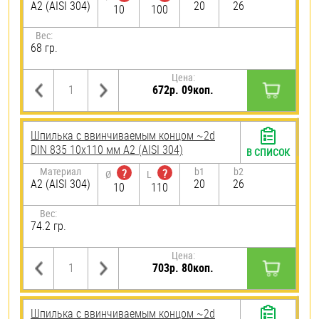
А2 (AISI 304)
20
26
10
100
Вес:
68 гр.
Цена:
672р. 09коп.
Шпилька c ввинчиваемым концом ~2d
DIN 835 10х110 мм А2 (AISI 304)
В СПИСОК
Материал
b1
b2
?
?
Ø
L
А2 (AISI 304)
20
26
10
110
Вес:
74.2 гр.
Цена:
703р. 80коп.
Шпилька c ввинчиваемым концом ~2d