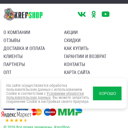
О КОМПАНИИ
АКЦИИ
ОТЗЫВЫ
СКИДКИ
ДОСТАВКА И ОПЛАТА
КАК КУПИТЬ
КЛИЕНТЫ
ГАРАНТИИ И ВОЗВРАТ
ПАРТНЕРЫ
КОНТАКТЫ
ОПТ
КАРТА САЙТА
Пользовательское соглашение
Политика в отношении обработки персональных данных
На сайте осуществляется обработка
Согласие посетителя сайта на обработку персональных данны
пользовательских данных с использованием
Cookie в соответствии с
Условиями обработки
ХОРОШО
пользовательских данных
. Вы можете запретить
сохранение Cookie в настройках своего браузера.
© 2026 Все права защищены. KrepShop