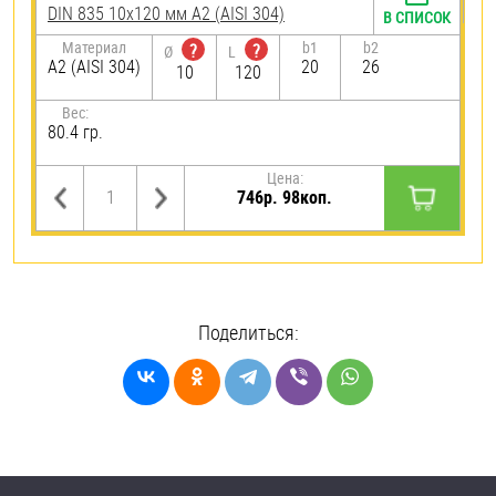
DIN 835 10х120 мм А2 (AISI 304)
В СПИСОК
Материал
b1
b2
?
?
Ø
L
А2 (AISI 304)
20
26
10
120
Вес:
80.4 гр.
Цена:
746р. 98коп.
Поделиться: