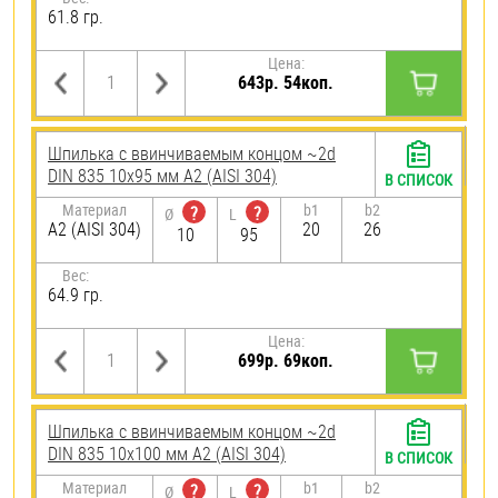
61.8 гр.
Цена:
643р. 54коп.
Шпилька c ввинчиваемым концом ~2d
DIN 835 10х95 мм А2 (AISI 304)
В СПИСОК
Материал
b1
b2
?
?
Ø
L
А2 (AISI 304)
20
26
10
95
Вес:
64.9 гр.
Цена:
699р. 69коп.
Шпилька c ввинчиваемым концом ~2d
DIN 835 10х100 мм А2 (AISI 304)
В СПИСОК
Материал
b1
b2
?
?
Ø
L