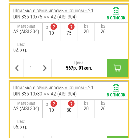
Шпилька c ввинчиваемым концом ~2d
DIN 835 10х75 мм А2 (AISI 304)
В СПИСОК
Материал
b1
b2
?
?
Ø
L
А2 (AISI 304)
20
26
10
75
Вес:
52.5 гр.
Цена:
567р. 01коп.
Шпилька c ввинчиваемым концом ~2d
DIN 835 10х80 мм А2 (AISI 304)
В СПИСОК
Материал
b1
b2
?
?
Ø
L
А2 (AISI 304)
20
26
10
80
Вес:
55.6 гр.