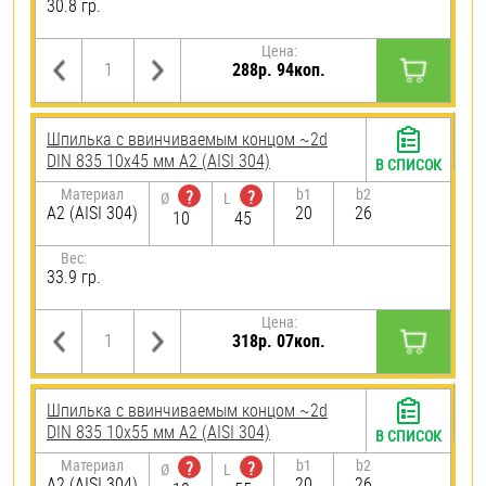
30.8 гр.
Цена:
288р. 94коп.
Шпилька c ввинчиваемым концом ~2d
DIN 835 10х45 мм А2 (AISI 304)
В СПИСОК
Материал
b1
b2
?
?
Ø
L
А2 (AISI 304)
20
26
10
45
Вес:
33.9 гр.
Цена:
318р. 07коп.
Шпилька c ввинчиваемым концом ~2d
DIN 835 10х55 мм А2 (AISI 304)
В СПИСОК
Материал
b1
b2
?
?
Ø
L
А2 (AISI 304)
20
26