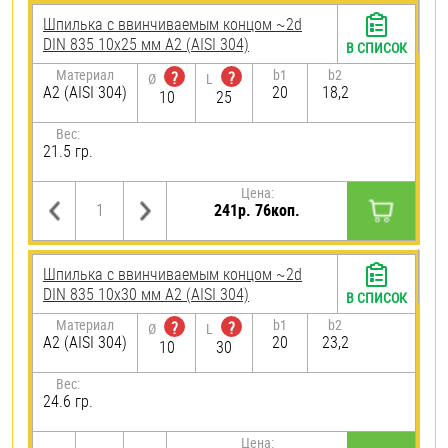
Шпилька c ввинчиваемым концом ~2d
DIN 835 10х25 мм А2 (AISI 304)
В СПИСОК
Материал
b1
b2
?
?
Ø
L
А2 (AISI 304)
20
18,2
10
25
Вес:
21.5 гр.
Цена:
241р. 76коп.
Шпилька c ввинчиваемым концом ~2d
DIN 835 10х30 мм А2 (AISI 304)
В СПИСОК
Материал
b1
b2
?
?
Ø
L
А2 (AISI 304)
20
23,2
10
30
Вес:
24.6 гр.
Цена: